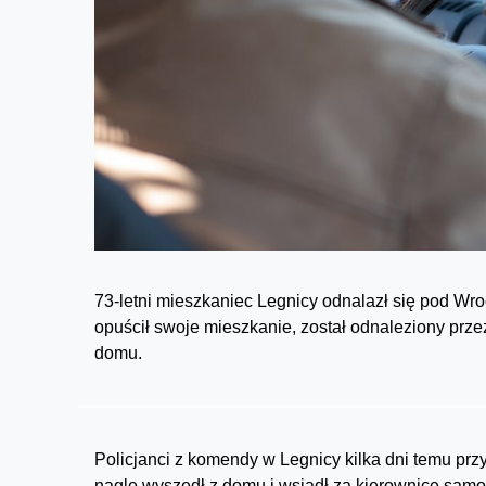
73-letni mieszkaniec Legnicy odnalazł się pod W
opuścił swoje mieszkanie, został odnaleziony przez
domu.
Policjanci z komendy w Legnicy kilka dni temu przyję
nagle wyszedł z domu i wsiadł za kierownicę sam