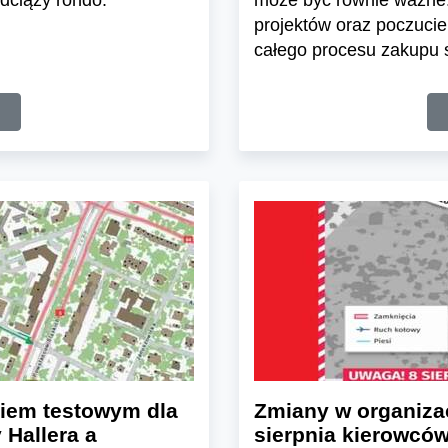
dciąży rondo.
może być równie ważne.
projektów oraz poczuci
całego procesu zakupu s
kiem testowym dla
Zmiany w organizac
Hallera a
sierpnia kierowców