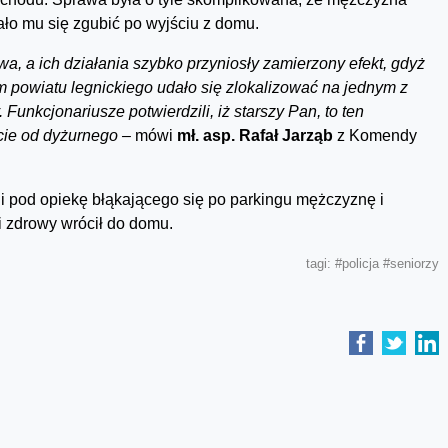
ało mu się zgubić po wyjściu z domu.
 a ich działania szybko przyniosły zamierzony efekt, gdyż
powiatu legnickiego udało się zlokalizować na jednym z
unkcjonariusze potwierdzili, iż starszy Pan, to ten
ie od dyżurnego –
mówi
mł. asp. Rafał Jarząb
z Komendy
ęli pod opiekę błąkającego się po parkingu mężczyznę i
i zdrowy wrócił do domu.
tagi:
#policja
#seniorzy