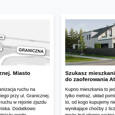
znej. Miasto
Szukasz mieszkani
do zaoferowania At
ganizacja ruchu na
Kupno mieszkania to jedn
ego przy ul. Granicznej.
tylko metraż, układ pom
ruchu w rejonie zjazdu
to, od kogo kupujemy n
tniska. Dodatkowo
wynikające choćby z lic