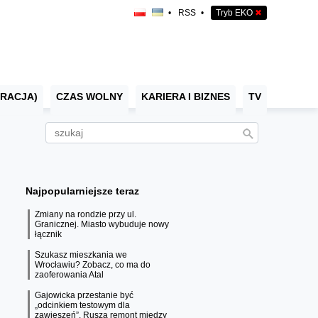
•
RSS
•
Tryb EKO
✖
RACJA)
CZAS WOLNY
KARIERA I BIZNES
TV
Najpopularniejsze teraz
Zmiany na rondzie przy ul.
Granicznej. Miasto wybuduje nowy
łącznik
Szukasz mieszkania we
Wrocławiu? Zobacz, co ma do
zaoferowania Atal
Gajowicka przestanie być
„odcinkiem testowym dla
zawieszeń”. Rusza remont między