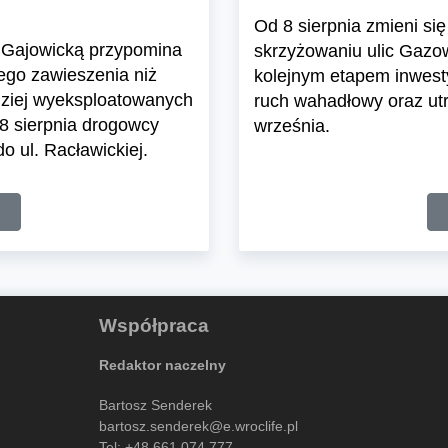
Od 8 sierpnia zmieni s
cą Gajowicką przypomina
skrzyżowaniu ulic Gazow
ego zawieszenia niż
kolejnym etapem inwest
rdziej wyeksploatowanych
ruch wahadłowy oraz utr
8 sierpnia drogowcy
września.
o ul. Racławickiej.
Współpraca
Redaktor naczelny
Bartosz Senderek
bartosz.senderek@e.wroclife.pl
Tel:
+48 661 074 777