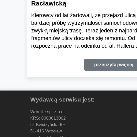
Racławicką
Kierowcy od lat żartowali, że przejazd uli
bardziej próbę wytrzymałości samochodow
zwykłą miejską trasę. Teraz jeden z najba
fragmentów ulicy doczeka się remontu. Od 
rozpoczną prace na odcinku od al. Hallera d
przeczytaj więcej
Wydawcą serwisu jest:
Wroclife sp. z o.o.
KRS: 0000613062
ul. Kwidzyńska 6E
51-416 Wrocław