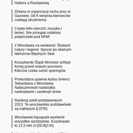
Hallera a Racławicką
Zmiany w organizacji ruchu przy ul.
Gazowej. Od 8 sierpnia kierowców
czekają utrudnienia
Ciepły letni wieczór, muzyka i
taniec. Nie przegap ostatniej
potańcówki pod NFM!
Z Wrocławia na weekend: Śladami
natury i legend. Spacer po skalnym
labiryncie Błędnych Skał
Koszykarski Śląsk Wrocław szlifuje
formę przed nowym sezonem.
Kibiców czeka sześć sparingów
Prokuratura ujawnia kulisy śmierci
Sebastiana z Wrocławia.
Nafaszerowali nastolatka
narkotykami i zamknęli drzwi
Ranking szkół podstawowych
2023. Te wrocławskie podstawówki
są najlepsze [LISTA]
Wrocławski Aquapark wymienił
wszystkie zjeżdżalnie. Kosztowało
to 12,5 mln zł [ZDJĘCIA]