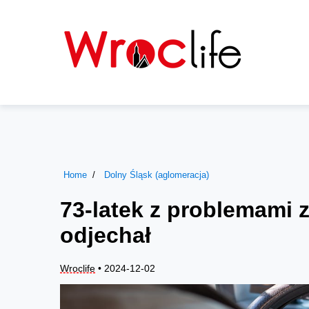
Home
Dolny Śląsk (aglomeracja)
73-latek z problemami 
odjechał
Wroclife
• 2024-12-02