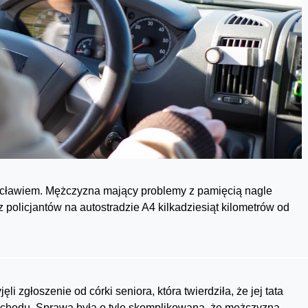
rocławiem. Mężczyzna mający problemy z pamięcią nagle
 policjantów na autostradzie A4 kilkadziesiąt kilometrów od
li zgłoszenie od córki seniora, która twierdziła, że jej tata
ochodu. Sprawa była o tyle skomplikowana, że mężczyzna