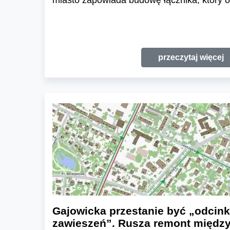
miasto zapowiada budowę łącznika, który o
przeczytaj więcej
Gajowicka przestanie być „odcin
zawieszeń”. Rusza remont między 