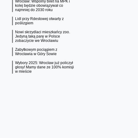
Wrocław: Wspólny bilet na MPK i
kolej będzie obowiązywał co
najmniej do 2030 roku
Lidl przy Rdestowej otwarty z
poślizgiem
Nowi skrzydlaci mieszkańcy zoo.
Jedyną taką parę w Polsce
zobaczycie we Wrocławiu
Zabytkowym pociągiem z
Wrocławia w Góry Sowie
Wybory 2025: Wrocław już policzył
głosy! Mamy dane ze 100% komisji
w mieście