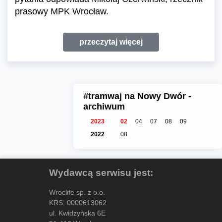
prasowy MPK Wrocław.
przeczytaj więcej
#tramwaj na Nowy Dwór -
archiwum
2023
02
04
07
08
09
2022
08
Wydawcą serwisu jest:
Wroclife sp. z o.o.
KRS: 0000613062
ul. Kwidzyńska 6E