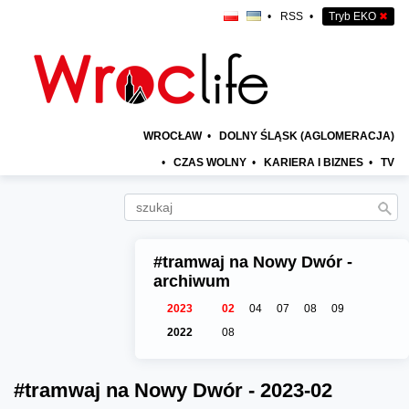
•
RSS
•
Tryb EKO
✖
WROCŁAW
•
DOLNY ŚLĄSK (AGLOMERACJA)
•
CZAS WOLNY
•
KARIERA I BIZNES
•
TV
#tramwaj na Nowy Dwór -
archiwum
2023
02
04
07
08
09
2022
08
#tramwaj na Nowy Dwór - 2023-02