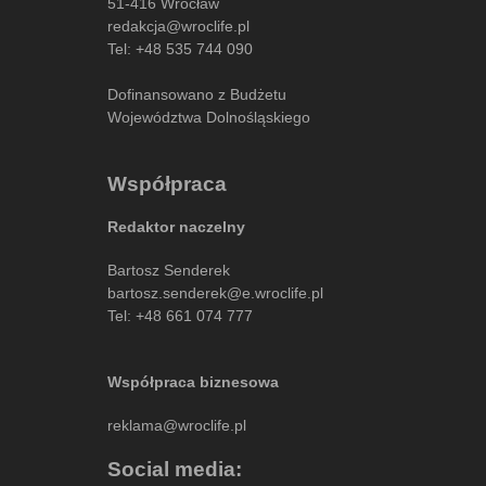
51-416 Wrocław
redakcja@wroclife.pl
Tel:
+48 535 744 090
Dofinansowano z Budżetu
Województwa Dolnośląskiego
Współpraca
Redaktor naczelny
Bartosz Senderek
bartosz.senderek@e.wroclife.pl
Tel:
+48 661 074 777
Współpraca biznesowa
reklama@wroclife.pl
Social media: