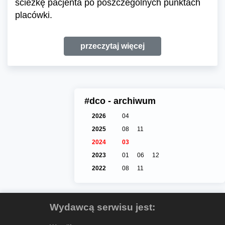
ścieżkę pacjenta po poszczególnych punktach
placówki.
przeczytaj więcej
#dco - archiwum
2026
04
2025
08
11
2024
03
2023
01
06
12
2022
08
11
Wydawcą serwisu jest: