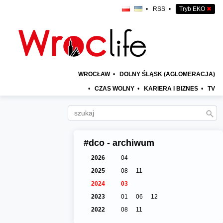
•
RSS
•
Tryb EKO
✖
WROCŁAW
•
DOLNY ŚLĄSK (AGLOMERACJA)
•
CZAS WOLNY
•
KARIERA I BIZNES
•
TV
#dco - archiwum
2026
04
2025
08
11
2024
03
2023
01
06
12
2022
08
11