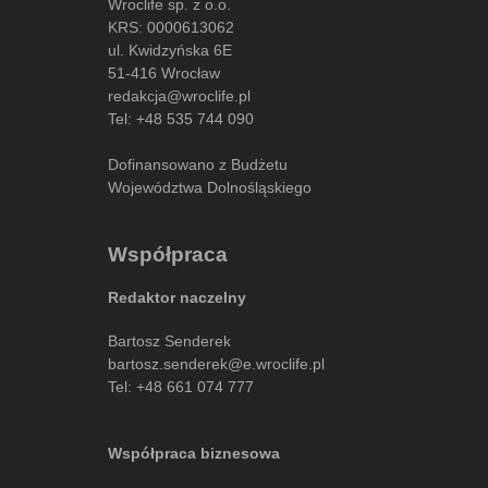
Wroclife sp. z o.o.
KRS: 0000613062
ul. Kwidzyńska 6E
51-416 Wrocław
redakcja@wroclife.pl
Tel:
+48 535 744 090
Dofinansowano z Budżetu
Województwa Dolnośląskiego
Współpraca
Redaktor naczelny
Bartosz Senderek
bartosz.senderek@e.wroclife.pl
Tel:
+48 661 074 777
Współpraca biznesowa