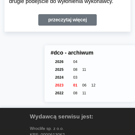
drugie podejście do wyłonienia wykonawcy.
przeczytaj więcej
#dco - archiwum
2026
04
2025
08
11
2024
03
2023
01
06
12
2022
08
11
Wydawcą serwisu jest:
Wroclife sp. z o.o.
KRS: 0000613062