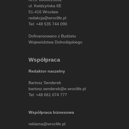
ul. Kwidzyńska 6E
51-416 Wrocław
redakcja@wroclife.pl
Tel:
+48 535 744 090
Dofinansowano z Budżetu
Województwa Dolnośląskiego
Współpraca
Redaktor naczelny
Bartosz Senderek
bartosz.senderek@e.wroclife.pl
Tel:
+48 661 074 777
Współpraca biznesowa
reklama@wroclife.pl