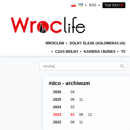
•
RSS
•
Tryb EKO
✖
WROCŁAW
•
DOLNY ŚLĄSK (AGLOMERACJA)
•
CZAS WOLNY
•
KARIERA I BIZNES
•
TV
#dco - archiwum
2026
04
2025
08
11
2024
03
2023
01
06
12
2022
08
11