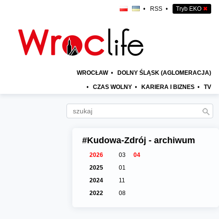
•
RSS
•
Tryb EKO
✖
WROCŁAW
•
DOLNY ŚLĄSK (AGLOMERACJA)
•
CZAS WOLNY
•
KARIERA I BIZNES
•
TV
#Kudowa-Zdrój - archiwum
2026
03
04
2025
01
2024
11
2022
08