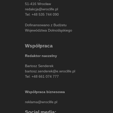
51-416 Wrocław
redakcja@wroclife.pl
Tel:
+48 535 744 090
Dofinansowano z Budżetu
Województwa Dolnośląskiego
Współpraca
Redaktor naczelny
Bartosz Senderek
bartosz.senderek@e.wroclife.pl
Tel:
+48 661 074 777
Współpraca biznesowa
reklama@wroclife.pl
Social media: