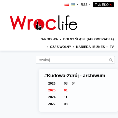
•
RSS
•
Tryb EKO
✖
WROCŁAW
•
DOLNY ŚLĄSK (AGLOMERACJA)
•
CZAS WOLNY
•
KARIERA I BIZNES
•
TV
#Kudowa-Zdrój - archiwum
2026
03
04
2025
01
2024
11
2022
08