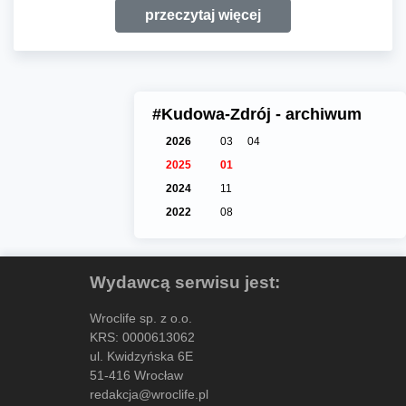
przeczytaj więcej
#Kudowa-Zdrój - archiwum
2026
03
04
2025
01
2024
11
2022
08
Wydawcą serwisu jest:
Wroclife sp. z o.o.
KRS: 0000613062
ul. Kwidzyńska 6E
51-416 Wrocław
redakcja@wroclife.pl