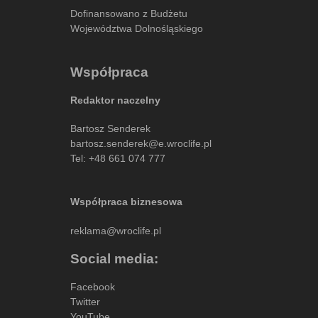
Dofinansowano z Budżetu
Województwa Dolnośląskiego
Współpraca
Redaktor naczelny
Bartosz Senderek
bartosz.senderek@e.wroclife.pl
Tel:
+48 661 074 777
Współpraca biznesowa
reklama@wroclife.pl
Social media:
Facebook
Twitter
YouTube