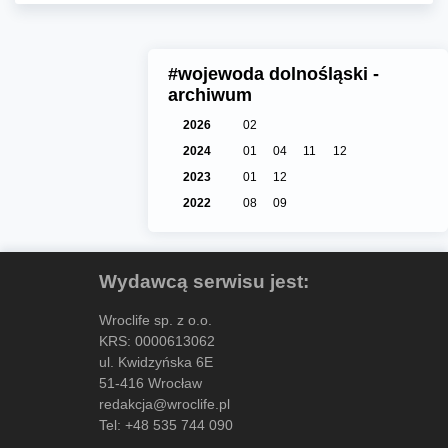
#wojewoda dolnośląski -
archiwum
2026
02
2024
01
04
11
12
2023
01
12
2022
08
09
Wydawcą serwisu jest:
Wroclife sp. z o.o.
KRS: 0000613062
ul. Kwidzyńska 6E
51-416 Wrocław
redakcja@wroclife.pl
Tel:
+48 535 744 090