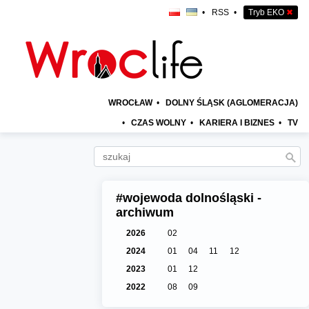
•
RSS
•
Tryb EKO
✖
WROCŁAW
•
DOLNY ŚLĄSK (AGLOMERACJA)
•
CZAS WOLNY
•
KARIERA I BIZNES
•
TV
#wojewoda dolnośląski -
archiwum
2026
02
2024
01
04
11
12
2023
01
12
2022
08
09