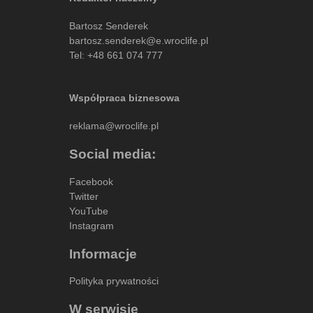
Bartosz Senderek
bartosz.senderek@e.wroclife.pl
Tel:
+48 661 074 777
Współpraca biznesowa
reklama@wroclife.pl
Social media:
Facebook
Twitter
YouTube
Instagram
Informacje
Polityka prywatności
W serwisie