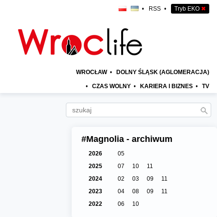
•
RSS
•
Tryb EKO
✖
WROCŁAW
•
DOLNY ŚLĄSK (AGLOMERACJA)
•
CZAS WOLNY
•
KARIERA I BIZNES
•
TV
#Magnolia - archiwum
2026
05
2025
07
10
11
2024
02
03
09
11
2023
04
08
09
11
2022
06
10