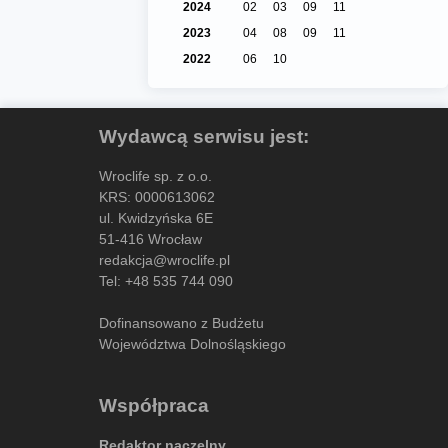
2024
02
03
09
11
2023
04
08
09
11
2022
06
10
Wydawcą serwisu jest:
Wroclife sp. z o.o.
KRS: 0000613062
ul. Kwidzyńska 6E
51-416 Wrocław
redakcja@wroclife.pl
Tel:
+48 535 744 090
Dofinansowano z Budżetu
Województwa Dolnośląskiego
Współpraca
Redaktor naczelny