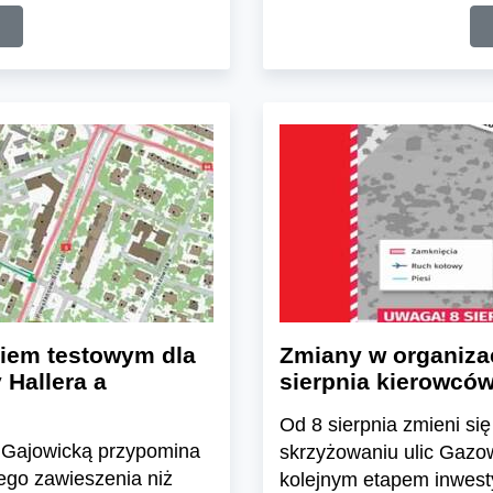
kiem testowym dla
Zmiany w organizac
Hallera a
sierpnia kierowców
Od 8 sierpnia zmieni s
cą Gajowicką przypomina
skrzyżowaniu ulic Gazow
ego zawieszenia niż
kolejnym etapem inwest