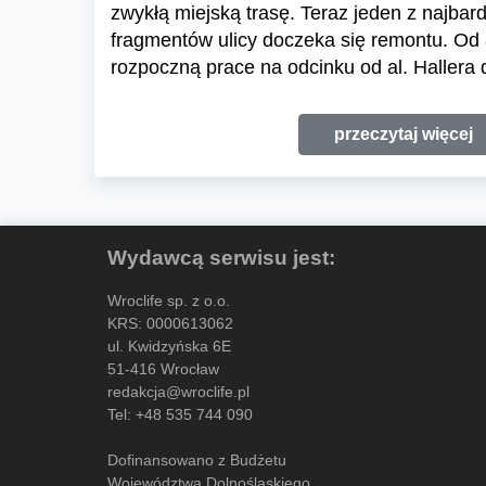
zwykłą miejską trasę. Teraz jeden z najba
fragmentów ulicy doczeka się remontu. Od 
rozpoczną prace na odcinku od al. Hallera d
przeczytaj więcej
Wydawcą serwisu jest:
Wroclife sp. z o.o.
KRS: 0000613062
ul. Kwidzyńska 6E
51-416 Wrocław
redakcja@wroclife.pl
Tel:
+48 535 744 090
Dofinansowano z Budżetu
Województwa Dolnośląskiego