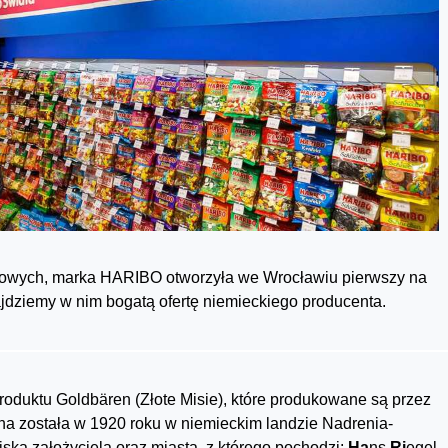
ocowych, marka HARIBO otworzyła we Wrocławiu pierwszy na
ajdziemy w nim bogatą ofertę niemieckiego producenta.
oduktu Goldbären (Złote Misie), które produkowane są przez
na została w 1920 roku w niemieckim landzie Nadrenia-
iska założyciela oraz miasta, z którego pochodzi:
Ha
ns
Ri
egel