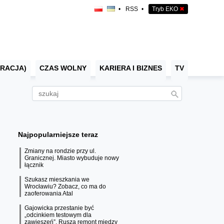
•
RSS
•
Tryb EKO
✖
RACJA)
CZAS WOLNY
KARIERA I BIZNES
TV
Najpopularniejsze teraz
Zmiany na rondzie przy ul.
Granicznej. Miasto wybuduje nowy
łącznik
Szukasz mieszkania we
Wrocławiu? Zobacz, co ma do
zaoferowania Atal
Gajowicka przestanie być
„odcinkiem testowym dla
zawieszeń”. Rusza remont między