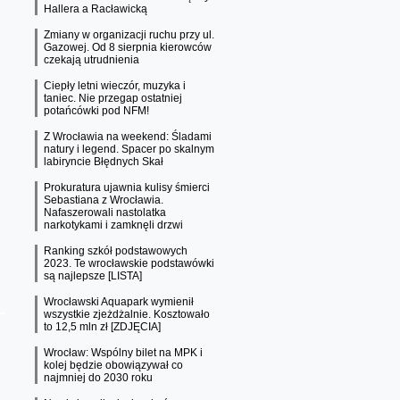
Hallera a Racławicką
Zmiany w organizacji ruchu przy ul.
Gazowej. Od 8 sierpnia kierowców
czekają utrudnienia
Ciepły letni wieczór, muzyka i
taniec. Nie przegap ostatniej
potańcówki pod NFM!
Z Wrocławia na weekend: Śladami
natury i legend. Spacer po skalnym
labiryncie Błędnych Skał
Prokuratura ujawnia kulisy śmierci
Sebastiana z Wrocławia.
Nafaszerowali nastolatka
narkotykami i zamknęli drzwi
Ranking szkół podstawowych
2023. Te wrocławskie podstawówki
są najlepsze [LISTA]
Wrocławski Aquapark wymienił
wszystkie zjeżdżalnie. Kosztowało
to 12,5 mln zł [ZDJĘCIA]
Wrocław: Wspólny bilet na MPK i
kolej będzie obowiązywał co
najmniej do 2030 roku