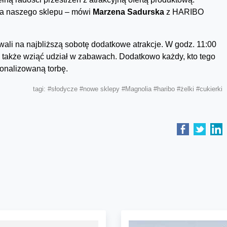
ia naszego sklepu – mówi
Marzena Sadurska
z HARIBO
owali na najbliższą sobotę dodatkowe atrakcje. W godz. 11:00
a także wziąć udział w zabawach. Dodatkowo każdy, kto tego
sonalizowaną torbę.
tagi:
#słodycze
#nowe sklepy
#Magnolia
#haribo
#żelki
#cukierki