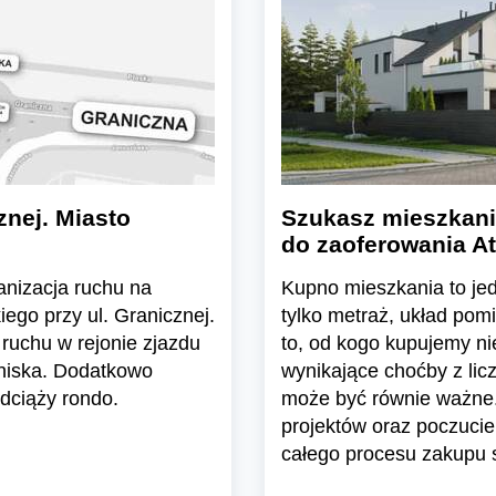
znej. Miasto
Szukasz mieszkani
do zaoferowania At
ganizacja ruchu na
Kupno mieszkania to jedn
ego przy ul. Granicznej.
tylko metraż, układ pom
ruchu w rejonie zjazdu
to, od kogo kupujemy n
tniska. Dodatkowo
wynikające choćby z lic
dciąży rondo.
może być równie ważne.
projektów oraz poczuci
całego procesu zakupu s