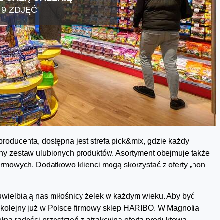
9 ZDJĘĆ
roducenta, dostępna jest strefa pick&mix, gdzie każdy
y zestaw ulubionych produktów. Asortyment obejmuje także
irmowych. Dodatkowo klienci mogą skorzystać z oferty „non
uwielbiają nas miłośnicy żelek w każdym wieku. Aby być
 kolejny już w Polsce firmowy sklep HARIBO. W Magnolia
ną radości przestrzeń z atrakcyjną ofertą produktową.