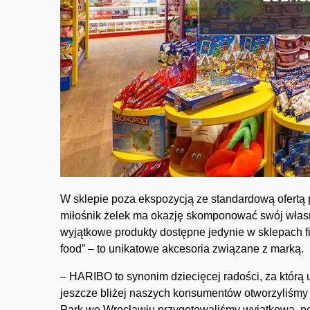
W sklepie poza ekspozycją ze standardową ofertą p
miłośnik żelek ma okazję skomponować swój własn
wyjątkowe produkty dostępne jedynie w sklepach f
food” – to unikatowe akcesoria związane z marką.
– HARIBO to synonim dziecięcej radości, za którą 
jeszcze bliżej naszych konsumentów otworzyliśmy
Park we Wrocławiu przygotowaliśmy wyjątkową, peł