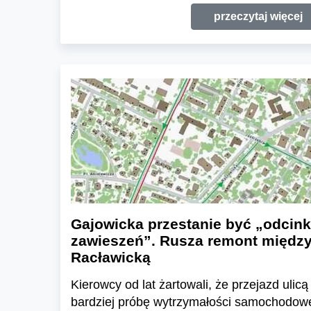
przeczytaj więcej
Gajowicka przestanie być „odcin
zawieszeń”. Rusza remont między 
Racławicką
Kierowcy od lat żartowali, że przejazd uli
bardziej próbę wytrzymałości samochodow