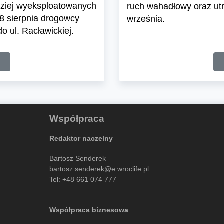
rdziej wyeksploatowanych
ruch wahadłowy oraz utr
8 sierpnia drogowcy
września.
o ul. Racławickiej.
Współpraca
Redaktor naczelny
Bartosz Senderek
bartosz.senderek@e.wroclife.pl
Tel:
+48 661 074 777
Współpraca biznesowa