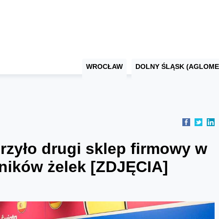
WROCŁAW
DOLNY ŚLĄSK (AGLOME
zyło drugi sklep firmowy w
śników żelek [ZDJĘCIA]