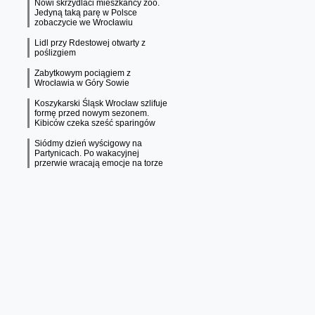
Nowi skrzydlaci mieszkańcy zoo.
Jedyną taką parę w Polsce
zobaczycie we Wrocławiu
Lidl przy Rdestowej otwarty z
poślizgiem
Zabytkowym pociągiem z
Wrocławia w Góry Sowie
Koszykarski Śląsk Wrocław szlifuje
formę przed nowym sezonem.
Kibiców czeka sześć sparingów
Siódmy dzień wyścigowy na
Partynicach. Po wakacyjnej
przerwie wracają emocje na torze