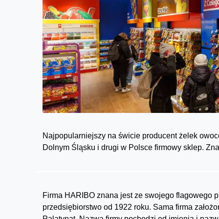
Najpopularniejszy na świcie producent żelek ow
Dolnym Śląsku i drugi w Polsce firmowy sklep. Zn
Firma HARIBO znana jest ze swojego flagowego pr
przedsiębiorstwo od 1922 roku. Sama firma założo
Palatynat. Nazwa firmy pochodzi od imienia i nazw