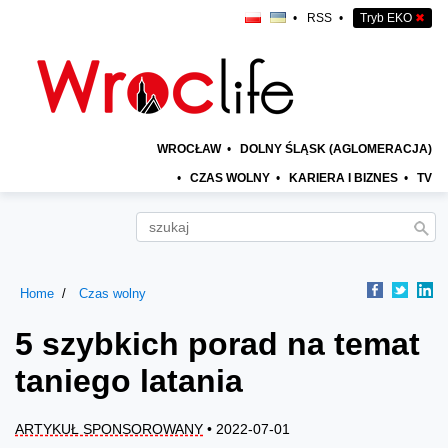
•
RSS
•
Tryb EKO
✖
WROCŁAW
•
DOLNY ŚLĄSK (AGLOMERACJA)
•
CZAS WOLNY
•
KARIERA I BIZNES
•
TV
Home
Czas wolny
5 szybkich porad na temat
taniego latania
ARTYKUŁ SPONSOROWANY
• 2022-07-01