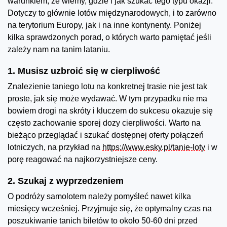
warunkiem, że wiemy, gdzie i jak szukać tego typu okazji.
Dotyczy to głównie lotów międzynarodowych, i to zarówno
na terytorium Europy, jak i na inne kontynenty. Poniżej
kilka sprawdzonych porad, o których warto pamiętać jeśli
zależy nam na tanim lataniu.
1. Musisz uzbroić się w cierpliwość
Znalezienie taniego lotu na konkretnej trasie nie jest tak
proste, jak się może wydawać. W tym przypadku nie ma
bowiem drogi na skróty i kluczem do sukcesu okazuje się
często zachowanie sporej dozy cierpliwości. Warto na
bieżąco przeglądać i szukać dostępnej oferty połączeń
lotniczych, na przykład na
https://www.esky.pl/tanie-loty
i w
porę reagować na najkorzystniejsze ceny.
2. Szukaj z wyprzedzeniem
O podróży samolotem należy pomyśleć nawet kilka
miesięcy wcześniej. Przyjmuje się, że optymalny czas na
poszukiwanie tanich biletów to około 50-60 dni przed