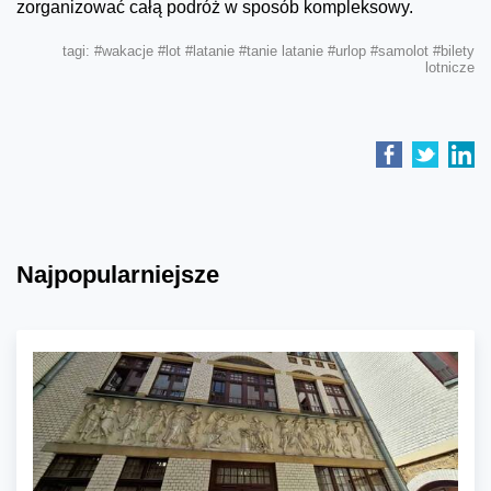
zorganizować całą podróż w sposób kompleksowy.
tagi:
#wakacje
#lot
#latanie
#tanie latanie
#urlop
#samolot
#bilety
lotnicze
Najpopularniejsze