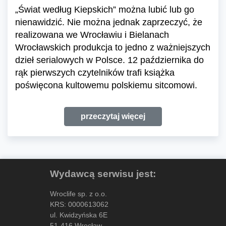
„Świat według Kiepskich” można lubić lub go
nienawidzić. Nie można jednak zaprzeczyć, że
realizowana we Wrocławiu i Bielanach
Wrocławskich produkcja to jedno z ważniejszych
dzieł serialowych w Polsce. 12 października do
rąk pierwszych czytelników trafi książka
poświęcona kultowemu polskiemu sitcomowi.
przeczytaj więcej
Wydawcą serwisu jest:
Wroclife sp. z o.o.
KRS: 0000613062
ul. Kwidzyńska 6E
51-416 Wrocław