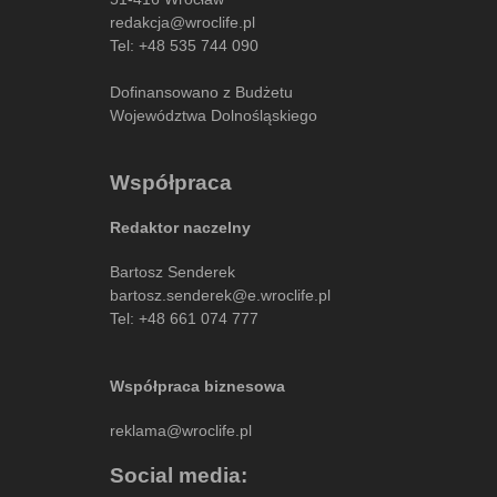
redakcja@wroclife.pl
Tel:
+48 535 744 090
Dofinansowano z Budżetu
Województwa Dolnośląskiego
Współpraca
Redaktor naczelny
Bartosz Senderek
bartosz.senderek@e.wroclife.pl
Tel:
+48 661 074 777
Współpraca biznesowa
reklama@wroclife.pl
Social media: