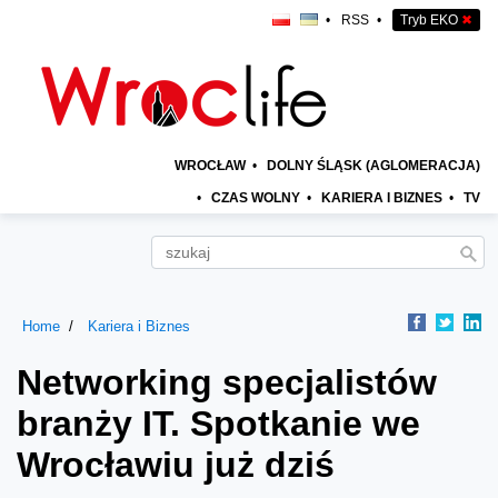
•
RSS
•
Tryb EKO
✖
WROCŁAW
•
DOLNY ŚLĄSK (AGLOMERACJA)
•
CZAS WOLNY
•
KARIERA I BIZNES
•
TV
Home
Kariera i Biznes
Networking specjalistów
branży IT. Spotkanie we
Wrocławiu już dziś