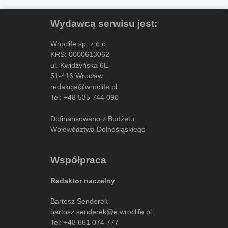
Wydawcą serwisu jest:
Wroclife sp. z o.o.
KRS: 0000613062
ul. Kwidzyńska 6E
51-416 Wrocław
redakcja@wroclife.pl
Tel:
+48 535 744 090
Dofinansowano z Budżetu
Województwa Dolnośląskiego
Współpraca
Redaktor naczelny
Bartosz Senderek
bartosz.senderek@e.wroclife.pl
Tel:
+48 661 074 777