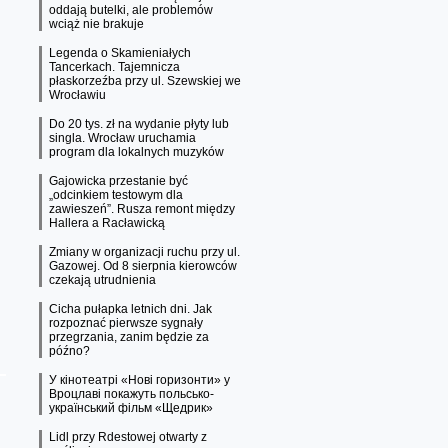
oddają butelki, ale problemów
wciąż nie brakuje
Legenda o Skamieniałych
Tancerkach. Tajemnicza
płaskorzeźba przy ul. Szewskiej we
Wrocławiu
Do 20 tys. zł na wydanie płyty lub
singla. Wrocław uruchamia
program dla lokalnych muzyków
Gajowicka przestanie być
„odcinkiem testowym dla
zawieszeń”. Rusza remont między
Hallera a Racławicką
Zmiany w organizacji ruchu przy ul.
Gazowej. Od 8 sierpnia kierowców
czekają utrudnienia
Cicha pułapka letnich dni. Jak
rozpoznać pierwsze sygnały
przegrzania, zanim będzie za
późno?
У кінотеатрі «Нові горизонти» у
Вроцлаві покажуть польсько-
український фільм «Щедрик»
Lidl przy Rdestowej otwarty z