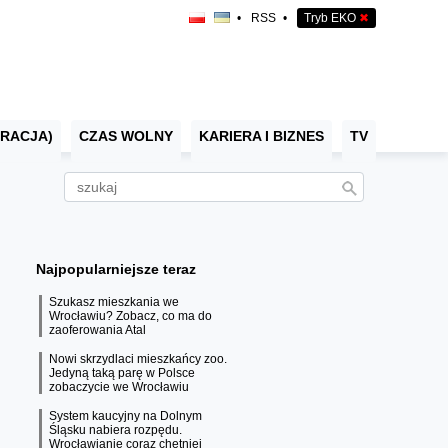
•
RSS
•
Tryb EKO
✖
RACJA)
CZAS WOLNY
KARIERA I BIZNES
TV
Najpopularniejsze teraz
Szukasz mieszkania we
Wrocławiu? Zobacz, co ma do
zaoferowania Atal
Nowi skrzydlaci mieszkańcy zoo.
Jedyną taką parę w Polsce
zobaczycie we Wrocławiu
System kaucyjny na Dolnym
Śląsku nabiera rozpędu.
Wrocławianie coraz chętniej