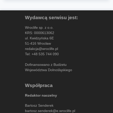
Wydawcą serwisu jest:
Wroclife sp. z o.o.
KRS: 0000613062
ul. Kwidzyńska 6E
51-416 Wrocław
redakcja@wroclife.pl
Tel:
+48 535 744 090
Dofinansowano z Budżetu
Województwa Dolnośląskiego
Współpraca
Redaktor naczelny
Bartosz Senderek
bartosz.senderek@e.wroclife.pl