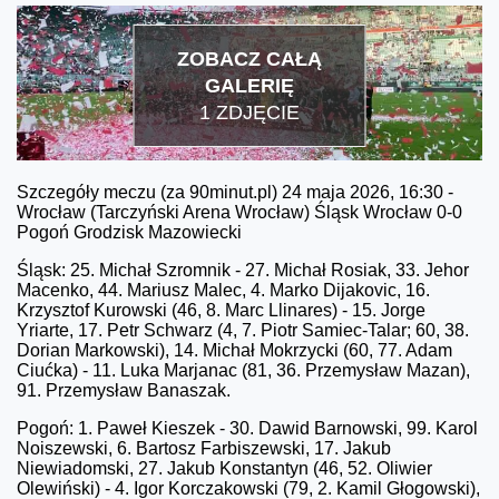
ZOBACZ CAŁĄ
GALERIĘ
1 ZDJĘCIE
Szczegóły meczu (za 90minut.pl) 24 maja 2026, 16:30 -
Wrocław (Tarczyński Arena Wrocław) Śląsk Wrocław 0-0
Pogoń Grodzisk Mazowiecki
Śląsk: 25. Michał Szromnik - 27. Michał Rosiak, 33. Jehor
Macenko, 44. Mariusz Malec, 4. Marko Dijakovic, 16.
Krzysztof Kurowski (46, 8. Marc Llinares) - 15. Jorge
Yriarte, 17. Petr Schwarz (4, 7. Piotr Samiec-Talar; 60, 38.
Dorian Markowski), 14. Michał Mokrzycki (60, 77. Adam
Ciućka) - 11. Luka Marjanac (81, 36. Przemysław Mazan),
91. Przemysław Banaszak.
Pogoń: 1. Paweł Kieszek - 30. Dawid Barnowski, 99. Karol
Noiszewski, 6. Bartosz Farbiszewski, 17. Jakub
Niewiadomski, 27. Jakub Konstantyn (46, 52. Oliwier
Olewiński) - 4. Igor Korczakowski (79, 2. Kamil Głogowski),