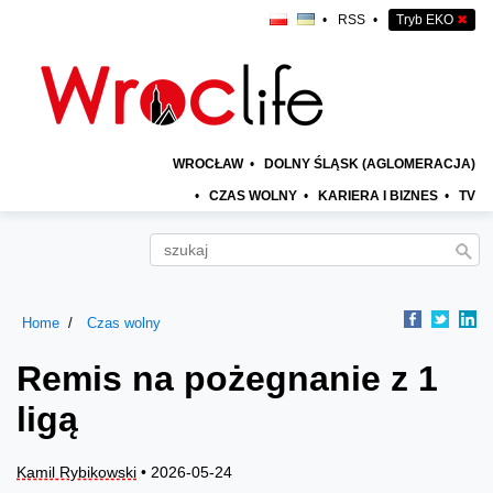
•
RSS
•
Tryb EKO
✖
WROCŁAW
•
DOLNY ŚLĄSK (AGLOMERACJA)
•
CZAS WOLNY
•
KARIERA I BIZNES
•
TV
Home
Czas wolny
Remis na pożegnanie z 1
ligą
Kamil Rybikowski
• 2026-05-24