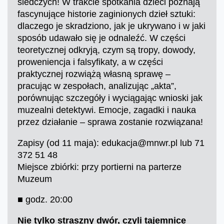
śledczych! W trakcie spotkania dzieci poznają
fascynujące historie zaginionych dzieł sztuki:
dlaczego je skradziono, jak je ukrywano i w jaki
sposób udawało się je odnaleźć. W części
teoretycznej odkryją, czym są tropy, dowody,
proweniencja i falsyfikaty, a w części
praktycznej rozwiążą własną sprawę –
pracując w zespołach, analizując „akta”,
porównując szczegóły i wyciągając wnioski jak
muzealni detektywi. Emocje, zagadki i nauka
przez działanie – sprawa zostanie rozwiązana!
Zapisy (od 11 maja): edukacja@mnwr.pl lub 71
372 51 48
Miejsce zbiórki: przy portierni na parterze
Muzeum
■ godz. 20:00
Nie tylko straszny dwór, czyli tajemnice