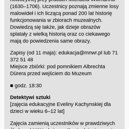
(1630–1706). Uczestnicy poznają zmienne losy
malowideł i ich liczącą ponad 200 lat historię
funkcjonowania w zbiorach muzealnych.
Dowiedzą się także, jak dzieje obrazów
splatały z wielką historią oraz co ciekawego
mają do powiedzenia same obrazy.
Zapisy (od 11 maja): edukacja@mnwr.pl lub 71
372 51 48
Miejsce zbiórki: pod pomnikiem Albrechta
Dürera przed wejściem do Muzeum
■ godz. 18:30
Detektywi sztuki
[zajęcia edukacyjne Eveliny Kachynskiej dla
dzieci w wieku 6–12 lat]
Zajęcia zamienią uczestników w prawdziwych