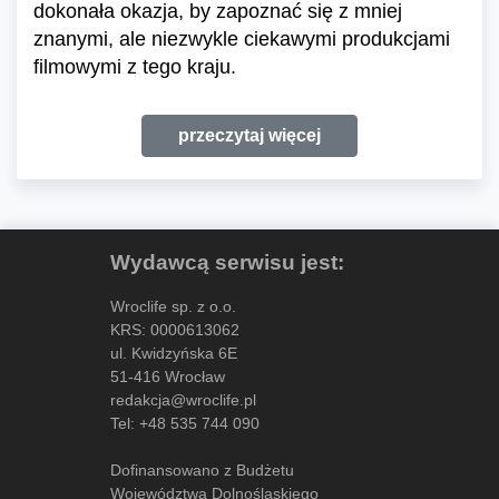
dokonała okazja, by zapoznać się z mniej
znanymi, ale niezwykle ciekawymi produkcjami
filmowymi z tego kraju.
przeczytaj więcej
Wydawcą serwisu jest:
Wroclife sp. z o.o.
KRS: 0000613062
ul. Kwidzyńska 6E
51-416 Wrocław
redakcja@wroclife.pl
Tel:
+48 535 744 090
Dofinansowano z Budżetu
Województwa Dolnośląskiego