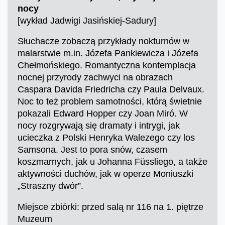
nocy
[wykład Jadwigi Jasińskiej-Sadury]
Słuchacze zobaczą przykłady nokturnów w
malarstwie m.in. Józefa Pankiewicza i Józefa
Chełmońskiego. Romantyczna kontemplacja
nocnej przyrody zachwyci na obrazach
Caspara Davida Friedricha czy Paula Delvaux.
Noc to też problem samotności, którą świetnie
pokazali Edward Hopper czy Joan Miró. W
nocy rozgrywają się dramaty i intrygi, jak
ucieczka z Polski Henryka Walezego czy los
Samsona. Jest to pora snów, czasem
koszmarnych, jak u Johanna Füssliego, a także
aktywności duchów, jak w operze Moniuszki
„Straszny dwór”.
Miejsce zbiórki: przed salą nr 116 na 1. piętrze
Muzeum