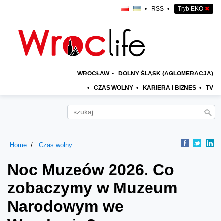
•
RSS
•
Tryb EKO
✖
WROCŁAW
•
DOLNY ŚLĄSK (AGLOMERACJA)
•
CZAS WOLNY
•
KARIERA I BIZNES
•
TV
Home
Czas wolny
Noc Muzeów 2026. Co
zobaczymy w Muzeum
Narodowym we