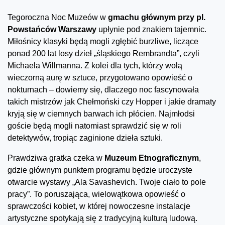
Tegoroczna Noc Muzeów w
gmachu głównym przy pl.
Powstańców Warszawy
upłynie pod znakiem tajemnic.
Miłośnicy klasyki będą mogli zgłębić burzliwe, liczące
ponad 200 lat losy dzieł „śląskiego Rembrandta”, czyli
Michaela Willmanna. Z kolei dla tych, którzy wolą
wieczorną aurę w sztuce, przygotowano opowieść o
nokturnach – dowiemy się, dlaczego noc fascynowała
takich mistrzów jak Chełmoński czy Hopper i jakie dramaty
kryją się w ciemnych barwach ich płócien. Najmłodsi
goście będą mogli natomiast sprawdzić się w roli
detektywów, tropiąc zaginione dzieła sztuki.
Prawdziwa gratka czeka w
Muzeum Etnograficznym
,
gdzie głównym punktem programu będzie uroczyste
otwarcie wystawy „Ala Savashevich. Twoje ciało to pole
pracy”. To poruszająca, wielowątkowa opowieść o
sprawczości kobiet, w której nowoczesne instalacje
artystyczne spotykają się z tradycyjną kulturą ludową.