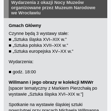
Wydarzenia z okazji Nocy Muzeów
organizowane przez Muzeum Narodowe
we Wrocławiu
Gmach Główny
Czynne będą 3 wystawy stałe:
■ „Sztuka śląska XVI–XIX w.”
■ „Sztuka polska XVII–XIX w.”
■ „Sztuka europejska XV–XX w.”
Wydarzenia:
■ godz. 18:00
W
illmann i jego obrazy w kolekcji MNWr
[spacer tematyczny z Markiem Pierzchałą po
wystawie „Sztuka śląska XVI–XIX w.”]
Spotkanie na wystawie śląskiej sztuki
nowożytnej przy pracach Michaela Willmanna