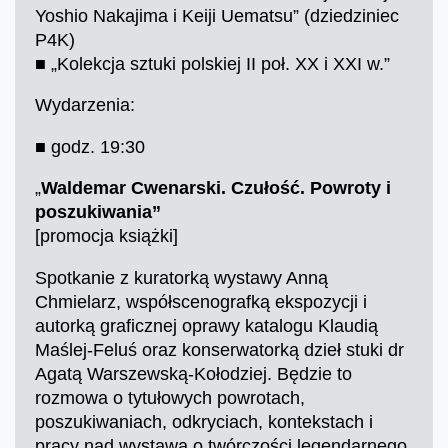
Yoshio Nakajima i Keiji Uematsu” (dziedziniec
P4K)
■ „Kolekcja sztuki polskiej II poł. XX i XXI w.”
Wydarzenia:
■ godz. 19:30
„
Waldemar Cwenarski. Czułość. Powroty i
poszukiwania”
[promocja książki]
Spotkanie z kuratorką wystawy Anną
Chmielarz, współscenografką ekspozycji i
autorką graficznej oprawy katalogu Klaudią
Maślej-Feluś oraz konserwatorką dzieł stuki dr
Agatą Warszewską-Kołodziej. Będzie to
rozmowa o tytułowych powrotach,
poszukiwaniach, odkryciach, kontekstach i
pracy nad wystawą o twórczości legendarnego