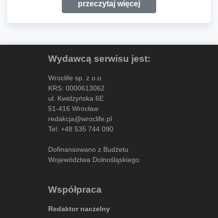
przeczytaj więcej
Wydawcą serwisu jest:
Wroclife sp. z o.o.
KRS: 0000613062
ul. Kwidzyńska 6E
51-416 Wrocław
redakcja@wroclife.pl
Tel:
+48 535 744 090
Dofinansowano z Budżetu
Województwa Dolnośląskiego
Współpraca
Redaktor naczelny