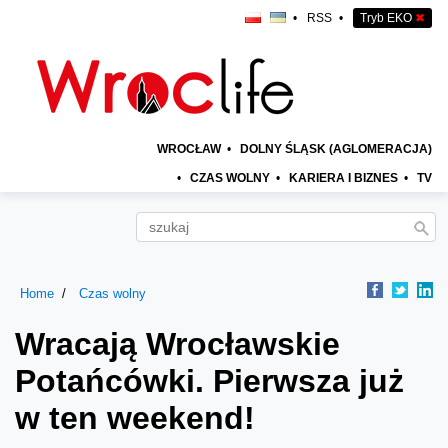
•
RSS
•
Tryb EKO
✖
WROCŁAW
•
DOLNY ŚLĄSK (AGLOMERACJA)
•
CZAS WOLNY
•
KARIERA I BIZNES
•
TV
Home
Czas wolny
Wracają Wrocławskie
Potańcówki. Pierwsza już
w ten weekend!