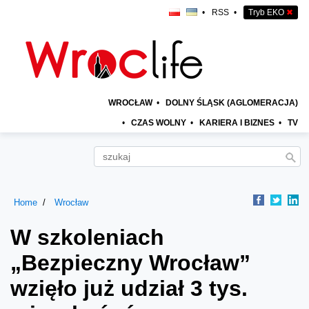
•
RSS
•
Tryb EKO
✖
WROCŁAW
•
DOLNY ŚLĄSK (AGLOMERACJA)
•
CZAS WOLNY
•
KARIERA I BIZNES
•
TV
Home
Wrocław
W szkoleniach
„Bezpieczny Wrocław”
wzięło już udział 3 tys.