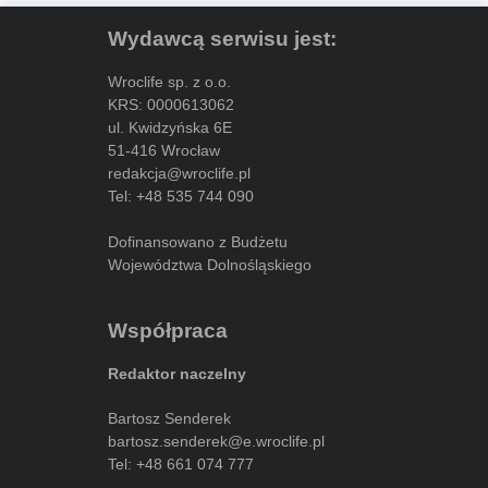
Wydawcą serwisu jest:
Wroclife sp. z o.o.
KRS: 0000613062
ul. Kwidzyńska 6E
51-416 Wrocław
redakcja@wroclife.pl
Tel:
+48 535 744 090
Dofinansowano z Budżetu
Województwa Dolnośląskiego
Współpraca
Redaktor naczelny
Bartosz Senderek
bartosz.senderek@e.wroclife.pl
Tel:
+48 661 074 777