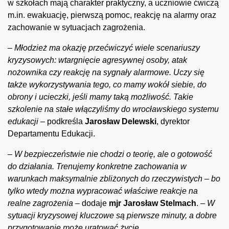
w szkołach mają charakter praktyczny, a uczniowie ćwiczą
m.in. ewakuację, pierwszą pomoc, reakcję na alarmy oraz
zachowanie w sytuacjach zagrożenia.
–
Młodzież ma okazję przećwiczyć wiele scenariuszy
kryzysowych: wtargnięcie agresywnej osoby, atak
nożownika czy reakcję na sygnały alarmowe. Uczy się
także wykorzystywania tego, co mamy wokół siebie, do
obrony i ucieczki, jeśli mamy taką możliwość. Takie
szkolenie na stałe włączyliśmy do wrocławskiego systemu
edukacji –
podkreśla
Jarosław Delewski
, dyrektor
Departamentu Edukacji.
–
W bezpieczeństwie nie chodzi o teorię, ale o gotowość
do działania. Trenujemy konkretne zachowania w
warunkach maksymalnie zbliżonych do rzeczywistych – bo
tylko wtedy można wypracować właściwe reakcje na
realne zagrożenia –
dodaje
mjr Jarosław Stelmach
.
– W
sytuacji kryzysowej kluczowe są pierwsze minuty, a dobre
przygotowanie może uratować życie.