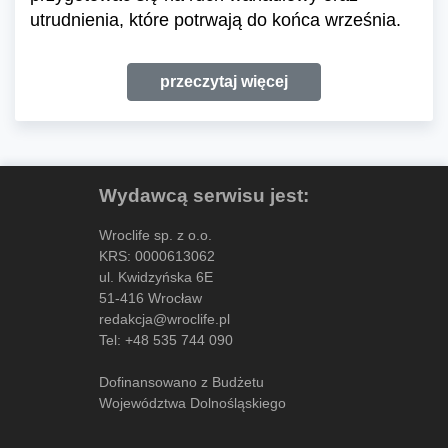
utrudnienia, które potrwają do końca września.
przeczytaj więcej
Wydawcą serwisu jest:
Wroclife sp. z o.o.
KRS: 0000613062
ul. Kwidzyńska 6E
51-416 Wrocław
redakcja@wroclife.pl
Tel:
+48 535 744 090
Dofinansowano z Budżetu
Województwa Dolnośląskiego