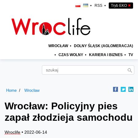
•
RSS
•
Tryb EKO
✖
WROCŁAW
•
DOLNY ŚLĄSK (AGLOMERACJA)
•
CZAS WOLNY
•
KARIERA I BIZNES
•
TV
Home
Wrocław
Wrocław: Policyjny pies
zapał złodzieja samochodu
Wroclife
• 2022-06-14