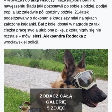
– Wówczas do akcji wkroczył niezastąpiony Baf! Po
nawęszeniu śladu jaki pozostawił po sobie złodziej, podjął
trop, a już zaledwie pół godziny później 21-latek
podejrzewany o dokonanie kradzieży miał na rękach
założone kajdanki. Baf z kolei dostał w nagrodę za tak
ciężką pracę swoja ulubioną piłkę, z którą nigdy się nie
rozstaje – mówi
sierż. Aleksandra Rodecka
z
wrocławskiej policji.
ZOBACZ CAŁĄ
GALERIĘ
5 ZDJĘĆ