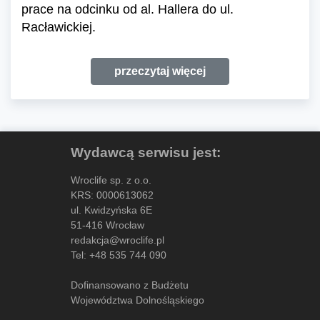
prace na odcinku od al. Hallera do ul.
Racławickiej.
przeczytaj więcej
Wydawcą serwisu jest:
Wroclife sp. z o.o.
KRS: 0000613062
ul. Kwidzyńska 6E
51-416 Wrocław
redakcja@wroclife.pl
Tel:
+48 535 744 090
Dofinansowano z Budżetu
Województwa Dolnośląskiego