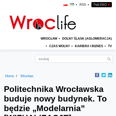
•
RSS
•
Tryb EKO
✖
WROCŁAW
•
DOLNY ŚLĄSK (AGLOMERACJA)
•
CZAS WOLNY
•
KARIERA I BIZNES
•
TV
Home
Wrocław
Politechnika Wrocławska
buduje nowy budynek. To
będzie „Modelarnia”