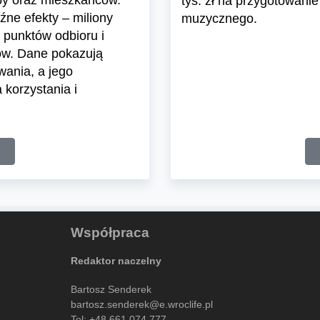
epy oraz mieszkańców.
tys. zł na przygotowanie
ne efekty – miliony
muzycznego.
 punktów odbioru i
ów. Dane pokazują
wania, a jego
korzystania i
Współpraca
Redaktor naczelny
Bartosz Senderek
bartosz.senderek@e.wroclife.pl
Tel:
+48 661 074 777