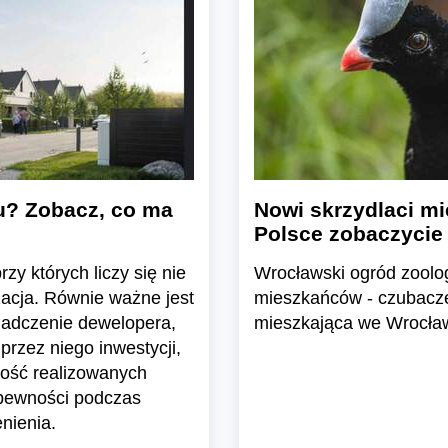
u? Zobacz, co ma
Nowi skrzydlaci mi
Polsce zobaczycie
zy których liczy się nie
Wrocławski ogród zoolo
zacja. Równie ważne jest
mieszkańców - czubacze 
iadczenie dewelopera,
mieszkająca we Wrocławi
przez niego inwestycji,
ość realizowanych
 pewności podczas
nienia.