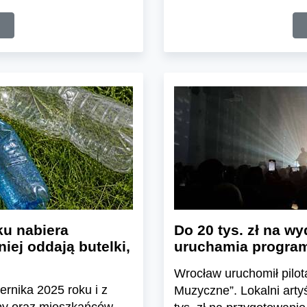
u nabiera
Do 20 tys. zł na wy
iej oddają butelki,
uruchamia program
Wrocław uruchomił pil
ernika 2025 roku i z
Muzyczne”. Lokalni arty