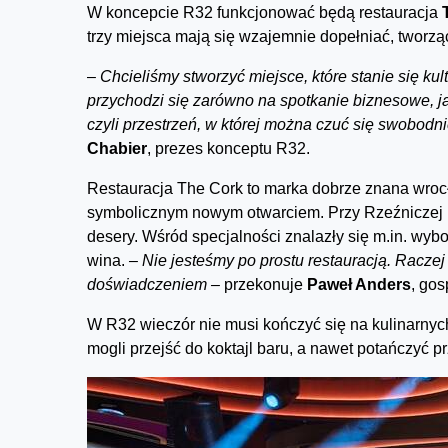
W koncepcie R32 funkcjonować będą restauracja
trzy miejsca mają się wzajemnie dopełniać, tworz
–
Chcieliśmy stworzyć miejsce, które stanie się k
przychodzi się zarówno na spotkanie biznesowe, ja
czyli przestrzeń, w której można czuć się swobodn
Chabier
, prezes konceptu R32.
Restauracja The Cork to marka dobrze znana wrocł
symbolicznym nowym otwarciem. Przy Rzeźniczej 
desery. Wśród specjalności znalazły się m.in. wyb
wina.
– Nie jesteśmy po prostu restauracją. Raczej 
doświadczeniem –
przekonuje
Paweł Anders
, go
W R32 wieczór nie musi kończyć się na kulinarnyc
mogli przejść do koktajl baru, a nawet potańczyć 