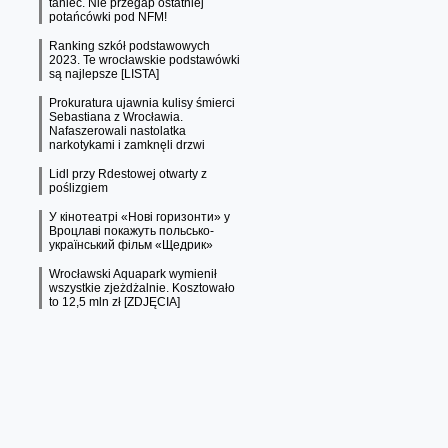
taniec. Nie przegap ostatniej
potańcówki pod NFM!
Ranking szkół podstawowych
2023. Te wrocławskie podstawówki
są najlepsze [LISTA]
Prokuratura ujawnia kulisy śmierci
Sebastiana z Wrocławia.
Nafaszerowali nastolatka
narkotykami i zamknęli drzwi
Lidl przy Rdestowej otwarty z
poślizgiem
У кінотеатрі «Нові горизонти» у
Вроцлаві покажуть польсько-
український фільм «Щедрик»
Wrocławski Aquapark wymienił
wszystkie zjeżdżalnie. Kosztowało
to 12,5 mln zł [ZDJĘCIA]