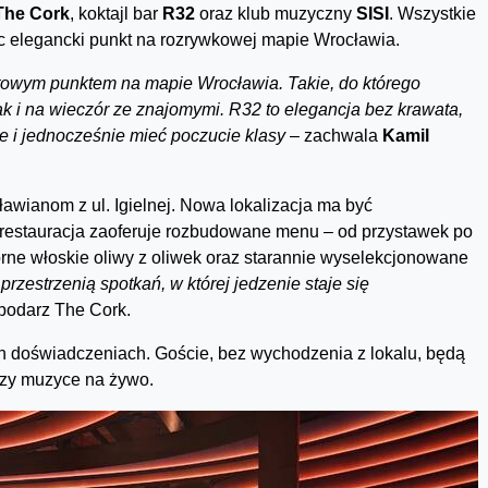
The Cork
, koktajl bar
R32
oraz klub muzyczny
SISI
. Wszystkie
ąc elegancki punkt na rozrywkowej mapie Wrocławia.
ultowym punktem na mapie Wrocławia. Takie, do którego
k i na wieczór ze znajomymi. R32 to elegancja bez krawata,
ie i jednocześnie mieć poczucie klasy –
zachwala
Kamil
awianom z ul. Igielnej. Nowa lokalizacja ma być
restauracja zaoferuje rozbudowane menu – od przystawek po
orne włoskie oliwy z oliwek oraz starannie wyselekcjonowane
przestrzenią spotkań, w której jedzenie staje się
spodarz The Cork.
h doświadczeniach. Goście, bez wychodzenia z lokalu, będą
przy muzyce na żywo.