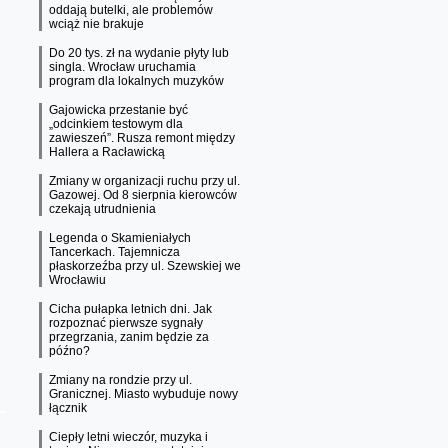
oddają butelki, ale problemów
wciąż nie brakuje
Do 20 tys. zł na wydanie płyty lub
singla. Wrocław uruchamia
program dla lokalnych muzyków
Gajowicka przestanie być
„odcinkiem testowym dla
zawieszeń”. Rusza remont między
Hallera a Racławicką
Zmiany w organizacji ruchu przy ul.
Gazowej. Od 8 sierpnia kierowców
czekają utrudnienia
Legenda o Skamieniałych
Tancerkach. Tajemnicza
płaskorzeźba przy ul. Szewskiej we
Wrocławiu
Cicha pułapka letnich dni. Jak
rozpoznać pierwsze sygnały
przegrzania, zanim będzie za
późno?
Zmiany na rondzie przy ul.
Granicznej. Miasto wybuduje nowy
łącznik
Ciepły letni wieczór, muzyka i