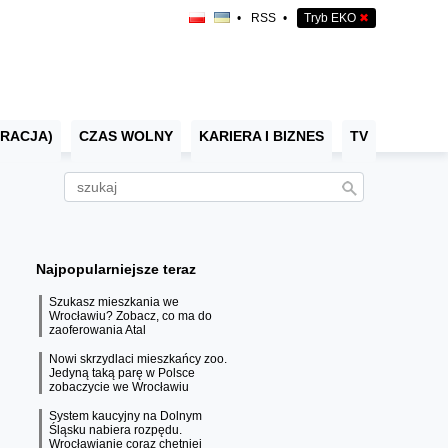
•
RSS
•
Tryb EKO
✖
RACJA)
CZAS WOLNY
KARIERA I BIZNES
TV
Najpopularniejsze teraz
Szukasz mieszkania we
Wrocławiu? Zobacz, co ma do
zaoferowania Atal
Nowi skrzydlaci mieszkańcy zoo.
Jedyną taką parę w Polsce
zobaczycie we Wrocławiu
System kaucyjny na Dolnym
Śląsku nabiera rozpędu.
Wrocławianie coraz chętniej