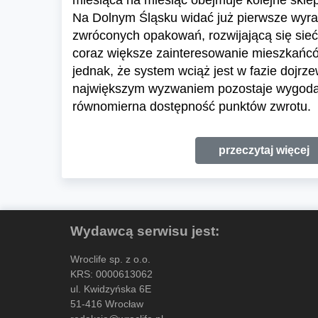
miesiąca na miesiąc obejmuje kolejne skl
Na Dolnym Śląsku widać już pierwsze wyraź
zwróconych opakowań, rozwijającą się sieć
coraz większe zainteresowanie mieszkańc
jednak, że system wciąż jest w fazie dojrze
największym wyzwaniem pozostaje wygoda 
równomierna dostępność punktów zwrotu.
przeczytaj więcej
Wydawcą serwisu jest:
Wroclife sp. z o.o.
KRS: 0000613062
ul. Kwidzyńska 6E
51-416 Wrocław