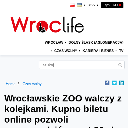
•
RSS
•
Tryb EKO
✖
WROCŁAW
•
DOLNY ŚLĄSK (AGLOMERACJA)
•
CZAS WOLNY
•
KARIERA I BIZNES
•
TV
Home
Czas wolny
Wrocławskie ZOO walczy z
kolejkami. Kupno biletu
online pozwoli