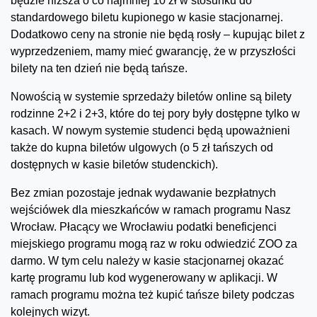
będzie niższa o co najmniej 10 zł w stosunku do
standardowego biletu kupionego w kasie stacjonarnej.
Dodatkowo ceny na stronie nie będą rosły – kupując bilet z
wyprzedzeniem, mamy mieć gwarancję, że w przyszłości
bilety na ten dzień nie będą tańsze.
Nowością w systemie sprzedaży biletów online są bilety
rodzinne 2+2 i 2+3, które do tej pory były dostępne tylko w
kasach. W nowym systemie studenci będą upoważnieni
także do kupna biletów ulgowych (o 5 zł tańszych od
dostępnych w kasie biletów studenckich).
Bez zmian pozostaje jednak wydawanie bezpłatnych
wejściówek dla mieszkańców w ramach programu Nasz
Wrocław. Płacący we Wrocławiu podatki beneficjenci
miejskiego programu mogą raz w roku odwiedzić ZOO za
darmo. W tym celu należy w kasie stacjonarnej okazać
kartę programu lub kod wygenerowany w aplikacji. W
ramach programu można też kupić tańsze bilety podczas
kolejnych wizyt.