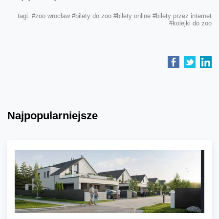
tagi:
#zoo wrocław
#bilety do zoo
#bilety online
#bilety przez internet
#kolejki do zoo
Najpopularniejsze