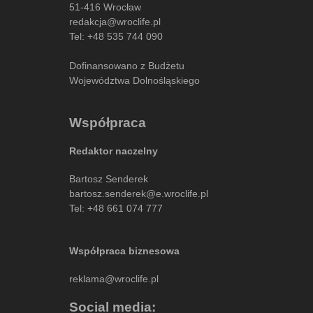
51-416 Wrocław
redakcja@wroclife.pl
Tel:
+48 535 744 090
Dofinansowano z Budżetu
Województwa Dolnośląskiego
Współpraca
Redaktor naczelny
Bartosz Senderek
bartosz.senderek@e.wroclife.pl
Tel:
+48 661 074 777
Współpraca biznesowa
reklama@wroclife.pl
Social media: