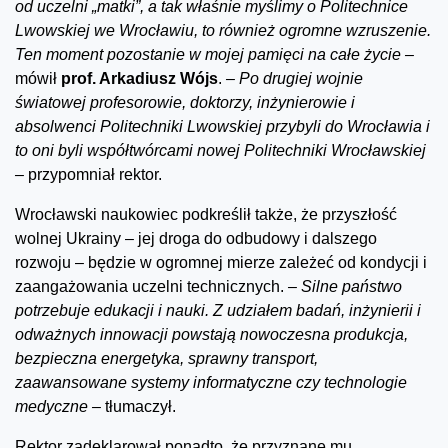
od uczelni „matki”, a tak właśnie myślimy o Politechnice
Lwowskiej we Wrocławiu, to również ogromne wzruszenie.
Ten moment pozostanie w mojej pamięci na całe życie –
mówił
prof. Arkadiusz Wójs
.
– Po drugiej wojnie
światowej profesorowie, doktorzy, inżynierowie i
absolwenci Politechniki Lwowskiej przybyli do Wrocławia i
to oni byli współtwórcami nowej Politechniki Wrocławskiej
–
przypomniał rektor.
Wrocławski naukowiec podkreślił także, że przyszłość
wolnej Ukrainy – jej droga do odbudowy i dalszego
rozwoju – będzie w ogromnej mierze zależeć od kondycji i
zaangażowania uczelni technicznych.
– Silne państwo
potrzebuje edukacji i nauki. Z udziałem badań, inżynierii i
odważnych innowacji powstają nowoczesna produkcja,
bezpieczna energetyka, sprawny transport,
zaawansowane systemy informatyczne czy technologie
medyczne –
tłumaczył.
Rektor zadeklarował ponadto, że przyznane mu