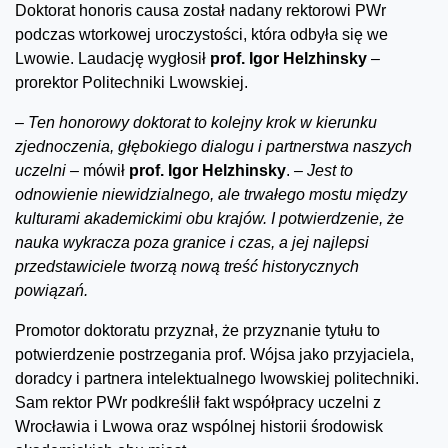
Doktorat honoris causa został nadany rektorowi PWr
podczas wtorkowej uroczystości, która odbyła się we
Lwowie. Laudację wygłosił
prof. Igor Helzhinsky
–
prorektor Politechniki Lwowskiej.
–
Ten honorowy doktorat to kolejny krok w kierunku
zjednoczenia, głębokiego dialogu i partnerstwa naszych
uczelni –
mówił
prof. Igor Helzhinsky
.
– Jest to
odnowienie niewidzialnego, ale trwałego mostu między
kulturami akademickimi obu krajów. I potwierdzenie, że
nauka wykracza poza granice i czas, a jej najlepsi
przedstawiciele tworzą nową treść historycznych
powiązań.
Promotor doktoratu przyznał, że przyznanie tytułu to
potwierdzenie postrzegania prof. Wójsa jako przyjaciela,
doradcy i partnera intelektualnego lwowskiej politechniki.
Sam rektor PWr podkreślił fakt współpracy uczelni z
Wrocławia i Lwowa oraz wspólnej historii środowisk