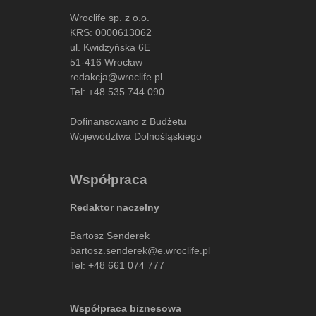
Wroclife sp. z o.o.
KRS: 0000613062
ul. Kwidzyńska 6E
51-416 Wrocław
redakcja@wroclife.pl
Tel:
+48 535 744 090
Dofinansowano z Budżetu
Województwa Dolnośląskiego
Współpraca
Redaktor naczelny
Bartosz Senderek
bartosz.senderek@e.wroclife.pl
Tel:
+48 661 074 777
Współpraca biznesowa