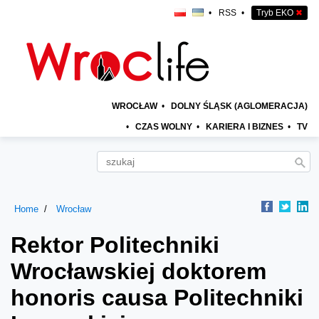
•
RSS
•
Tryb EKO
✖
WROCŁAW
•
DOLNY ŚLĄSK (AGLOMERACJA)
•
CZAS WOLNY
•
KARIERA I BIZNES
•
TV
Home
Wrocław
Rektor Politechniki
Wrocławskiej doktorem
honoris causa Politechniki