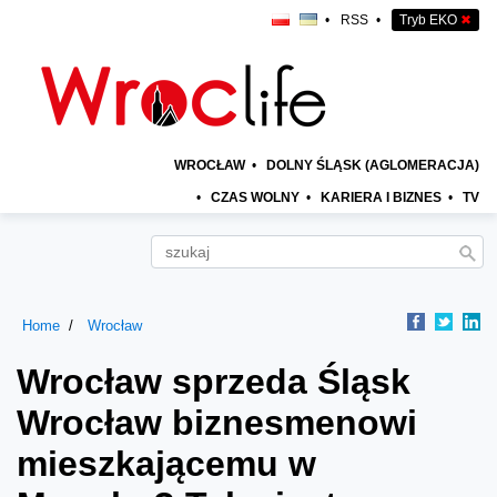
•
RSS
•
Tryb EKO
✖
WROCŁAW
•
DOLNY ŚLĄSK (AGLOMERACJA)
•
CZAS WOLNY
•
KARIERA I BIZNES
•
TV
Home
Wrocław
Wrocław sprzeda Śląsk
Wrocław biznesmenowi
mieszkającemu w