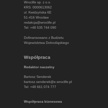
Wroclife sp. z o.o.
KRS: 0000613062
ul. Kwidzyńska 6E
51-416 Wrocław
redakcja@wroclife.pl
Tel:
+48 535 744 090
Dofinansowano z Budżetu
Województwa Dolnośląskiego
Współpraca
Redaktor naczelny
Bartosz Senderek
bartosz.senderek@e.wroclife.pl
Tel:
+48 661 074 777
Współpraca biznesowa