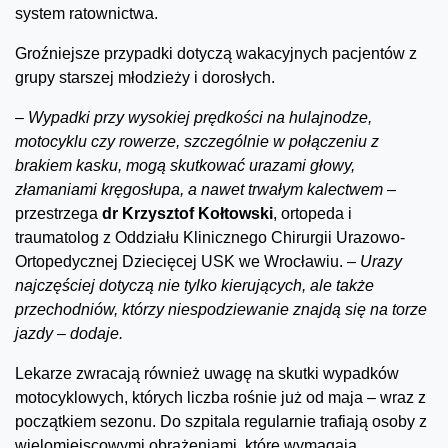
system ratownictwa.
Groźniejsze przypadki dotyczą wakacyjnych pacjentów z
grupy starszej młodzieży i dorosłych.
–
Wypadki przy wysokiej prędkości na hulajnodze,
motocyklu czy rowerze, szczególnie w połączeniu z
brakiem kasku, mogą skutkować urazami głowy,
złamaniami kręgosłupa, a nawet trwałym kalectwem –
przestrzega
dr Krzysztof Kołtowski
, ortopeda i
traumatolog z Oddziału Klinicznego Chirurgii Urazowo-
Ortopedycznej Dziecięcej USK we Wrocławiu.
– Urazy
najczęściej dotyczą nie tylko kierujących, ale także
przechodniów, którzy niespodziewanie znajdą się na torze
jazdy –
dodaje.
Lekarze zwracają również uwagę na skutki wypadków
motocyklowych, których liczba rośnie już od maja – wraz z
początkiem sezonu. Do szpitala regularnie trafiają osoby z
wielomiejscowymi obrażeniami, które wymagają