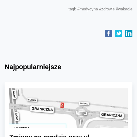
tagi:
#medycyna
#zdrowie
#wakacje
Najpopularniejsze
Zmiany na rondzie przy ul.