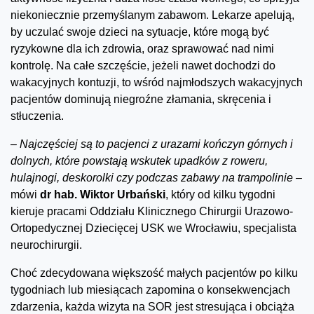
niekoniecznie przemyślanym zabawom. Lekarze apelują,
by uczulać swoje dzieci na sytuacje, które mogą być
ryzykowne dla ich zdrowia, oraz sprawować nad nimi
kontrolę. Na całe szczęście, jeżeli nawet dochodzi do
wakacyjnych kontuzji, to wśród najmłodszych wakacyjnych
pacjentów dominują niegroźne złamania, skręcenia i
stłuczenia.
–
Najczęściej są to pacjenci z urazami kończyn górnych i
dolnych, które powstają wskutek upadków z roweru,
hulajnogi, deskorolki czy podczas zabawy na trampolinie –
mówi
dr hab. Wiktor Urbański
, który od kilku tygodni
kieruje pracami Oddziału Klinicznego Chirurgii Urazowo-
Ortopedycznej Dziecięcej USK we Wrocławiu, specjalista
neurochirurgii.
Choć zdecydowana większość małych pacjentów po kilku
tygodniach lub miesiącach zapomina o konsekwencjach
zdarzenia, każda wizyta na SOR jest stresująca i obciąża