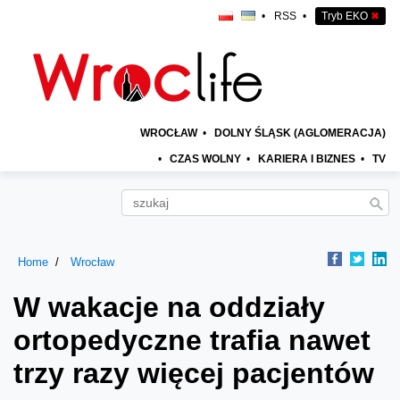
•
RSS
•
Tryb EKO
✖
WROCŁAW
•
DOLNY ŚLĄSK (AGLOMERACJA)
•
CZAS WOLNY
•
KARIERA I BIZNES
•
TV
Home
Wrocław
W wakacje na oddziały
ortopedyczne trafia nawet
trzy razy więcej pacjentów