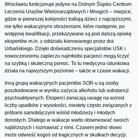
Wrocławiu funkcjonuje jedyne na Dolnym Śląsku Centrum
Leczenia Urazów Wielonarządowych i Mnogich – miejsce,
gdzie w pierwszej kolejności trafiają dzieci z najcięższymi,
nie tylko wakacyjnymi obrażeniami, które następnie, po
wstępnej kwalifikacji, przekazywane są pod dalszą opiekę
ekspertów m.in. z oddziału kierowanego przez dra
Urbańskiego. Dzięki doświadczeniu specjalistów USK i
nowoczesnemu zapleczu najmłodsi pacjenci mogą liczyć
na szybką i skuteczną pomoc. To tu medycyna ratunkowa
działa na najwyższym poziomie – także w czasie wakacji.
Inną grupą wakacyjnych pacjentów SOR-u są osoby
poszkodowane w wyniku zażycia alkoholu lub substancji
psychoaktywnych. Eksperci zwracają uwagę na wzrost
liczby upadków z wysokości, niestety często związanych z
próbami samobójczymi wśród młodzieży i młodych
dorosłych. Dlatego w wakacje warto obserwować swoich
najbliższych i rozmawiać z nimi. Czasem jedno słowo
może odwieść kogoś od tragicznych w skutkach decyzji.