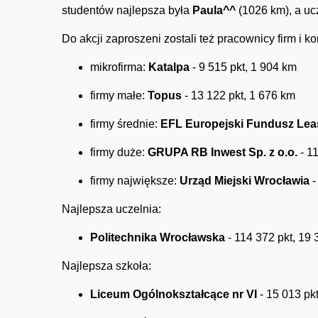
studentów najlepsza była
Paula^^
(1026 km), a u
Do akcji zaproszeni zostali też pracownicy firm i k
mikrofirma:
Katalpa
- 9 515 pkt, 1 904 km
firmy małe:
Topus
- 13 122 pkt, 1 676 km
firmy średnie:
EFL Europejski Fundusz Le
firmy duże:
GRUPA RB Inwest Sp. z o.o.
- 11
firmy największe:
Urząd Miejski Wrocławia
-
Najlepsza uczelnia:
Politechnika Wrocławska
- 114 372 pkt, 19
Najlepsza szkoła:
Liceum Ogólnokształcące nr VI
- 15 013 pk