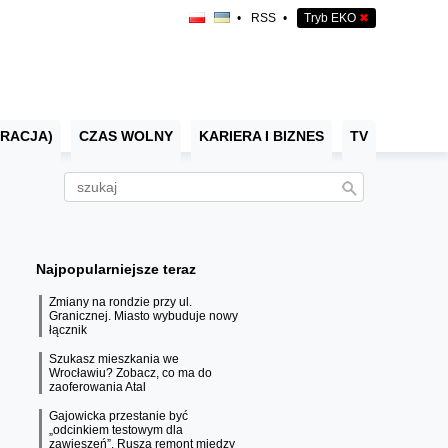
•
RSS
•
Tryb EKO
✖
RACJA)
CZAS WOLNY
KARIERA I BIZNES
TV
Najpopularniejsze teraz
Zmiany na rondzie przy ul.
Granicznej. Miasto wybuduje nowy
łącznik
Szukasz mieszkania we
Wrocławiu? Zobacz, co ma do
zaoferowania Atal
Gajowicka przestanie być
„odcinkiem testowym dla
zawieszeń”. Rusza remont między