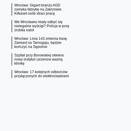
Wrocław: Gigant branży AGD
zamyka fabrykę na Zakrzowie.
Kilkaset osób straci pracę
We Wrocławiu miały odbyć się
nielegalne wyścigi? Policja w porę
zrobiła nalot
Wrocław: Linia 143 zmienia trasę.
Zamiast na Tarnogaju, będzie
kończyć na Sępolnie
Szpital przy Borowskiej otwiera
nowy instytut i przenosi ważną
klinikę
Wrocław: 17 kolejnych odbiorców
przyłączonych do elektrociepłowni