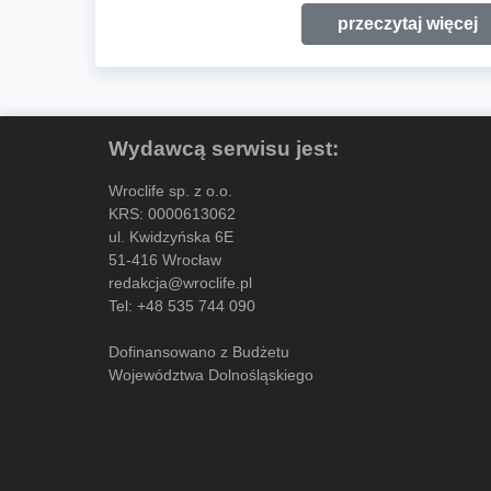
przeczytaj więcej
Wydawcą serwisu jest:
Wroclife sp. z o.o.
KRS: 0000613062
ul. Kwidzyńska 6E
51-416 Wrocław
redakcja@wroclife.pl
Tel:
+48 535 744 090
Dofinansowano z Budżetu
Województwa Dolnośląskiego