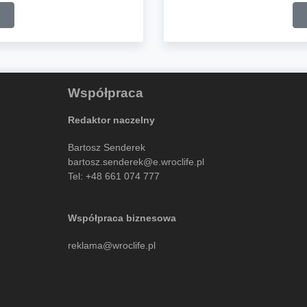
Współpraca
Redaktor naczelny
Bartosz Senderek
bartosz.senderek@e.wroclife.pl
Tel:
+48 661 074 777
Współpraca biznesowa
reklama@wroclife.pl