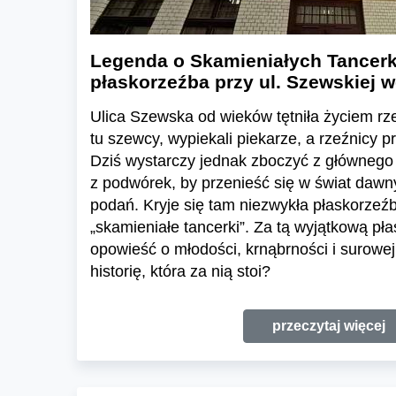
Legenda o Skamieniałych Tancerk
płaskorzeźba przy ul. Szewskiej 
Ulica Szewska od wieków tętniła życiem rz
tu szewcy, wypiekali piekarze, a rzeźnicy p
Dziś wystarczy jednak zboczyć z głównego 
z podwórek, by przenieść się w świat daw
podań. Kryje się tam niezwykła płaskorzeź
„skamieniałe tancerki”. Za tą wyjątkową pła
opowieść o młodości, krnąbrności i surowej
historię, która za nią stoi?
przeczytaj więcej