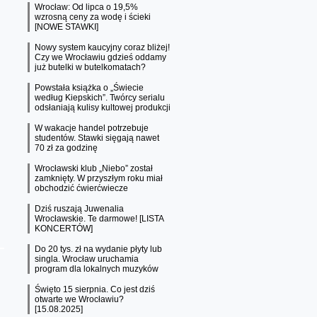
Wrocław: Od lipca o 19,5%
wzrosną ceny za wodę i ścieki
[NOWE STAWKI]
Nowy system kaucyjny coraz bliżej!
Czy we Wrocławiu gdzieś oddamy
już butelki w butelkomatach?
Powstała książka o „Świecie
według Kiepskich”. Twórcy serialu
odsłaniają kulisy kultowej produkcji
W wakacje handel potrzebuje
studentów. Stawki sięgają nawet
70 zł za godzinę
Wrocławski klub „Niebo” został
zamknięty. W przyszłym roku miał
obchodzić ćwierćwiecze
Dziś ruszają Juwenalia
Wrocławskie. Te darmowe! [LISTA
KONCERTÓW]
Do 20 tys. zł na wydanie płyty lub
singla. Wrocław uruchamia
program dla lokalnych muzyków
Święto 15 sierpnia. Co jest dziś
otwarte we Wrocławiu?
[15.08.2025]