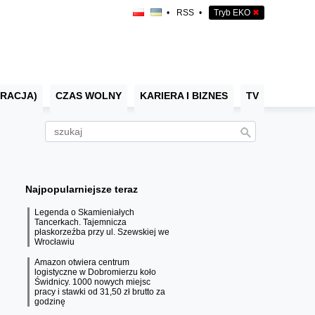
•
RSS
•
Tryb EKO
✖
RACJA)
CZAS WOLNY
KARIERA I BIZNES
TV
Najpopularniejsze teraz
Legenda o Skamieniałych
Tancerkach. Tajemnicza
płaskorzeźba przy ul. Szewskiej we
Wrocławiu
Amazon otwiera centrum
logistyczne w Dobromierzu koło
Świdnicy. 1000 nowych miejsc
pracy i stawki od 31,50 zł brutto za
godzinę