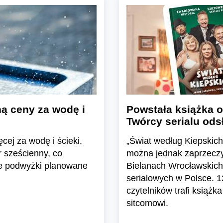
ą ceny za wodę i
Powstała książka o
Twórcy serialu odsł
cej za wodę i ścieki.
„Świat według Kiepskich
 sześcienny, co
można jednak zaprzeczy
e podwyżki planowane
Bielanach Wrocławskich 
serialowych w Polsce. 1
czytelników trafi książ
sitcomowi.