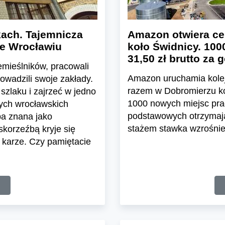
ach. Tajemnicza
Amazon otwiera ce
we Wrocławiu
koło Świdnicy. 100
31,50 zł brutto za 
emieślników, pracowali
Amazon uruchamia kolej
rowadzili swoje zakłady.
razem w Dobromierzu koł
szlaku i zajrzeć w jedno
1000 nowych miejsc pra
nych wrocławskich
podstawowych otrzymają 
ba znana jako
stażem stawka wzrośnie 
skorzeźbą kryje się
 karze. Czy pamiętacie