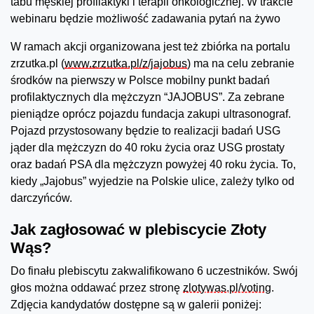
tabu męskiej profilaktyki i terapii onkologicznej. W trakcie
webinaru będzie możliwość zadawania pytań na żywo
W ramach akcji organizowana jest też zbiórka na portalu
zrzutka.pl (
www.zrzutka.pl/z/jajobus
) ma na celu zebranie
środków na pierwszy w Polsce mobilny punkt badań
profilaktycznych dla mężczyzn “JAJOBUS”. Za zebrane
pieniądze oprócz pojazdu fundacja zakupi ultrasonograf.
Pojazd przystosowany będzie to realizacji badań USG
jąder dla mężczyzn do 40 roku życia oraz USG prostaty
oraz badań PSA dla mężczyzn powyżej 40 roku życia. To,
kiedy „Jajobus” wyjedzie na Polskie ulice, zależy tylko od
darczyńców.
Jak zagłosować w plebiscycie Złoty
Wąs?
Do finału plebiscytu zakwalifikowano 6 uczestników. Swój
głos można oddawać przez stronę
zlotywas.pl/voting
.
Zdjęcia kandydatów dostępne są w galerii poniżej: