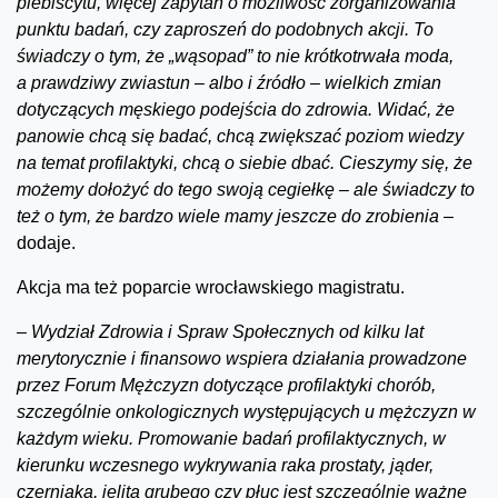
plebiscytu, więcej zapytań o możliwość zorganizowania
punktu badań, czy zaproszeń do podobnych akcji. To
świadczy o tym, że „wąsopad” to nie krótkotrwała moda,
a prawdziwy zwiastun – albo i źródło – wielkich zmian
dotyczących męskiego podejścia do zdrowia. Widać, że
panowie chcą się badać, chcą zwiększać poziom wiedzy
na temat profilaktyki, chcą o siebie dbać. Cieszymy się, że
możemy dołożyć do tego swoją cegiełkę – ale świadczy to
też o tym, że bardzo wiele mamy jeszcze do zrobienia –
dodaje.
Akcja ma też poparcie wrocławskiego magistratu.
–
Wydział Zdrowia i Spraw Społecznych od kilku lat
merytorycznie i finansowo wspiera działania prowadzone
przez Forum Mężczyzn dotyczące profilaktyki chorób,
szczególnie onkologicznych występujących u mężczyzn w
każdym wieku. Promowanie badań profilaktycznych, w
kierunku wczesnego wykrywania raka prostaty, jąder,
czerniaka, jelita grubego czy płuc jest szczególnie ważne