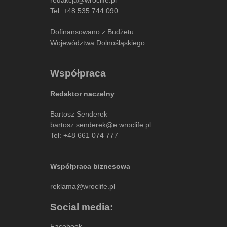
Tel:
+48 535 744 090
Dofinansowano z Budżetu
Województwa Dolnośląskiego
Współpraca
Redaktor naczelny
Bartosz Senderek
bartosz.senderek@e.wroclife.pl
Tel:
+48 661 074 777
Współpraca biznesowa
reklama@wroclife.pl
Social media:
Facebook