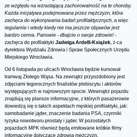
ze względu na wzrastającą zachorowalność na te choroby.
Każda inicjatywa podejmowana przez mężczyzn, która
zachęca do wykonywania badań profilaktycznych, a więc
regularnie i wtedy kiedy nie ma jeszcze objawów jest
bardzo cenna. Panowie - dbajcie o swoje zdrowie!
-
zachęca do profilaktyki
Jadwiga Ardelli-Książek
, z-ca
dyrektora Wydziału Zdrowia i Spraw Społecznych Urzędu
Miejskiego Wrocławia.
Od 6 listopada po ulicach Wrocławia będzie kursował
tramwaj Złotego Wąsa. Na zewnątrz przyozdobiony jest
zdjęciami tegorocznych finalistów plebiscytu i aktorów
występujących w najnowszym spocie. Wewnątrz pojazdu
znajdują się plansze informacyjne, z których pasażerowie
dowiedzą się o takich aspektach męskiej profilaktyki, jak:
samobadanie jąder, znaczenie badania PSA, czynniki
ryzyka nowotworu prostaty i jąder. W pozostałych
pojazdach MPK również będą emitowane krótkie filmy
informacyjne dotyczące zdrowia mężczyzn.