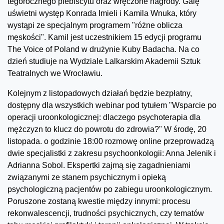
tegorocznego plebiscytu oraz wręczone nagrody. Galę
uświetni występ Konrada Imieli i Kamila Wnuka, który
wystąpi ze specjalnym programem "różne oblicza
męskości". Kamil jest uczestnikiem 15 edycji programu
The Voice of Poland w drużynie Kuby Badacha. Na co
dzień studiuje na Wydziale Lalkarskim Akademii Sztuk
Teatralnych we Wrocławiu.
Kolejnym z listopadowych działań będzie bezpłatny,
dostępny dla wszystkich webinar pod tytułem "Wsparcie po
operacji uroonkologicznej: dlaczego psychoterapia dla
mężczyzn to klucz do powrotu do zdrowia?" W środę, 20
listopada. o godzinie 18:00 rozmowę online przeprowadzą
dwie specjalistki z zakresu psychoonkologii: Anna Jelenik i
Adrianna Sobol. Ekspertki zajmą się zagadnieniami
związanymi ze stanem psychicznym i opieką
psychologiczną pacjentów po zabiegu uroonkologicznym.
Poruszone zostaną kwestie między innymi: procesu
rekonwalescencji, trudności psychicznych, czy tematów