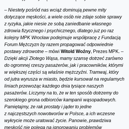
–
Niestety pośród nas wciąż dominują pewne mity
dotyczące męskości, a wiele osób nie zdaje sobie sprawy
z ryzyka, jakie niesie ze sobą zaniedbanie własnego
zdrowia fizycznego i psychicznego, dlatego już po raz
kolejny MPK Wrocław podejmuje współpracę z Fundacją
Forum Mężczyzn by razem propagować odpowiednie
postawy zdrowotne –
mówi
Witold Woźny
, Prezes MPK
. –
Dzięki akcji Złotego Wąsa, mamy szansę dotrzeć zarówno
do ogromnej rzeszy pasażerów, jak i pracowników, którymi
w większej części są właśnie mężczyźni. Tramwaj, który
od jutra wyrusza w miasto, będzie kursował na regularnych
liniach przewożąc każdego dnia tysiące naszych
pasażerów. Liczymy na to, że w ten sposób dotrzemy do
szerokiego grona odbiorców kampanii wąsopadowych.
Pamiętajmy, że rak prostaty i jąder to jedne
z najczęstszych nowotworów w Polsce, a ich wczesne
wykrycie może uratować życie. Panowie, prawdziwa
męskość nie polega na ignorowaniu problemów