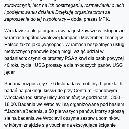
zdrowotnych, lecz na ich dostrzeganiu, rozmawianiu o nich
i podejmowaniu działań! Dziękuję organizatorom za
zaproszenie do tej współpracy –
dodał prezes MPK.
Wrocławska akcja organizowana jest zawsze w listopadzie
w ramach ogólnoświatowej kampanii Movember, znanej w
Polsce także jako „wąsopad”. W ramach bezpłatnych usług
medycznych panowie będą mogli wziąć udział w
badaniach: czynnika prostaty PSA z krwi dla osób powyżej
40 roku życia i USG prostaty a dla młodszych panów USG
jąder.
Badania rozpoczęły się 6 listopada w mobilnych punktach
badań na parkingu kiss&ride przy Centrum Handlowym
Wroclavia (od strony ulicy Joannitów) w godzinach 13:00 –
18:00. Badania we Wroclavii są organizowane pod hasłem
#JazdaNaBadania, a 50 pierwszych panów, którzy zgłoszą
się na badania we Wroclavii otrzyma zestaw upominków,
w którym znajdzie się voucher na ekscytujące ściganie