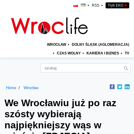
•
RSS
•
Tryb EKO
✖
WROCŁAW
•
DOLNY ŚLĄSK (AGLOMERACJA)
•
CZAS WOLNY
•
KARIERA I BIZNES
•
TV
Home
Wrocław
We Wrocławiu już po raz
szósty wybierają
najpiękniejszy wąs w