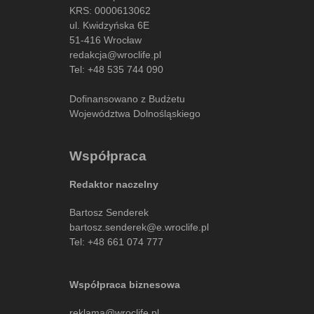
KRS: 0000613062
ul. Kwidzyńska 6E
51-416 Wrocław
redakcja@wroclife.pl
Tel:
+48 535 744 090
Dofinansowano z Budżetu
Województwa Dolnośląskiego
Współpraca
Redaktor naczelny
Bartosz Senderek
bartosz.senderek@e.wroclife.pl
Tel:
+48 661 074 777
Współpraca biznesowa
reklama@wroclife.pl