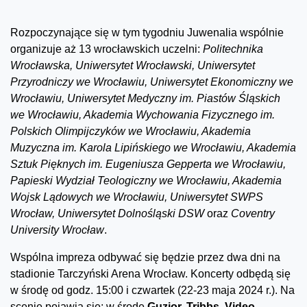
Rozpoczynające się w tym tygodniu Juwenalia wspólnie
organizuje aż 13 wrocławskich uczelni:
Politechnika
Wrocławska, Uniwersytet Wrocławski, Uniwersytet
Przyrodniczy we Wrocławiu, Uniwersytet Ekonomiczny we
Wrocławiu, Uniwersytet Medyczny im. Piastów Śląskich
we Wrocławiu, Akademia Wychowania Fizycznego im.
Polskich Olimpijczyków we Wrocławiu, Akademia
Muzyczna im. Karola Lipińskiego we Wrocławiu, Akademia
Sztuk Pięknych im. Eugeniusza Gepperta we Wrocławiu,
Papieski Wydział Teologiczny we Wrocławiu, Akademia
Wojsk Lądowych we Wrocławiu, Uniwersytet SWPS
Wrocław, Uniwersytet Dolnośląski DSW
oraz
Coventry
University Wrocław
.
Wspólna impreza odbywać się będzie przez dwa dni na
stadionie Tarczyński Arena Wrocław. Koncerty odbędą się
w środę od godz. 15:00 i czwartek (22-23 maja 2024 r.). Na
scenie pojawią się: w środę
Guzior, Tribbs, Video,