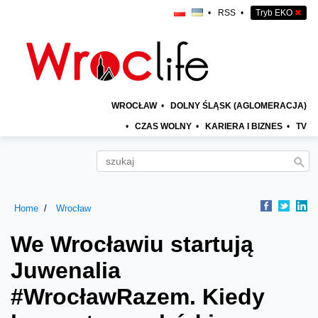
•
RSS
•
Tryb EKO
✖
WROCŁAW
•
DOLNY ŚLĄSK (AGLOMERACJA)
•
CZAS WOLNY
•
KARIERA I BIZNES
•
TV
Home
Wrocław
We Wrocławiu startują
Juwenalia
#WrocławRazem. Kiedy