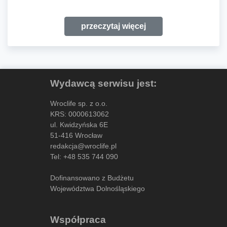
przeczytaj więcej
Wydawcą serwisu jest:
Wroclife sp. z o.o.
KRS: 0000613062
ul. Kwidzyńska 6E
51-416 Wrocław
redakcja@wroclife.pl
Tel:
+48 535 744 090
Dofinansowano z Budżetu
Województwa Dolnośląskiego
Współpraca