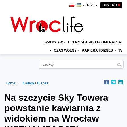
•
RSS
•
Tryb EKO
✖
WROCŁAW
•
DOLNY ŚLĄSK (AGLOMERACJA)
•
CZAS WOLNY
•
KARIERA I BIZNES
•
TV
Home
Kariera i Biznes
Na szczycie Sky Towera
powstanie kawiarnia z
widokiem na Wrocław