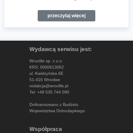
przeczytaj więcej
Wydawcą serwisu jest:
Wroclife sp. z o.o.
KRS: 0000613062
ul. Kwidzyńska 6E
51-416 Wrocław
redakcja@wroclife.pl
Tel:
+48 535 744 090
Dofinansowano z Budżetu
Województwa Dolnośląskiego
Współpraca