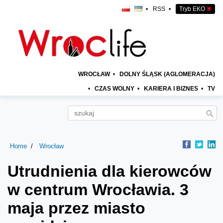
•
RSS
•
Tryb EKO
✖
WROCŁAW
•
DOLNY ŚLĄSK (AGLOMERACJA)
•
CZAS WOLNY
•
KARIERA I BIZNES
•
TV
Home
Wrocław
Utrudnienia dla kierowców
w centrum Wrocławia. 3
maja przez miasto