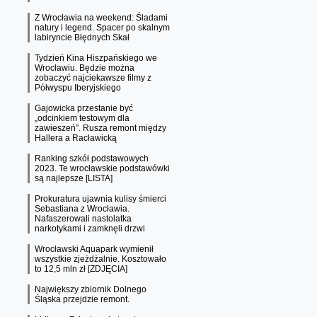
Z Wrocławia na weekend: Śladami
natury i legend. Spacer po skalnym
labiryncie Błędnych Skał
Tydzień Kina Hiszpańskiego we
Wrocławiu. Będzie można
zobaczyć najciekawsze filmy z
Półwyspu Iberyjskiego
Gajowicka przestanie być
„odcinkiem testowym dla
zawieszeń”. Rusza remont między
Hallera a Racławicką
Ranking szkół podstawowych
2023. Te wrocławskie podstawówki
są najlepsze [LISTA]
Prokuratura ujawnia kulisy śmierci
Sebastiana z Wrocławia.
Nafaszerowali nastolatka
narkotykami i zamknęli drzwi
Wrocławski Aquapark wymienił
wszystkie zjeżdżalnie. Kosztowało
to 12,5 mln zł [ZDJĘCIA]
Największy zbiornik Dolnego
Śląska przejdzie remont.