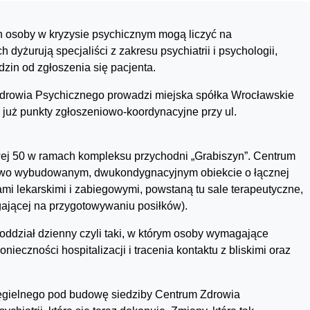
h osoby w kryzysie psychicznym mogą liczyć na
yżurują specjaliści z zakresu psychiatrii i psychologii,
zin od zgłoszenia się pacjenta.
Zdrowia Psychicznego prowadzi miejska spółka Wrocławskie
 już punkty zgłoszeniowo-koordynacyjne przy ul.
wej 50 w ramach kompleksu przychodni „Grabiszyn”. Centrum
nowo wybudowanym, dwukondygnacyjnym obiekcie o łącznej
mi lekarskimi i zabiegowymi, powstaną tu sale terapeutyczne,
legającej na przygotowywaniu posiłków).
oddział dzienny czyli taki, w którym osoby wymagające
ieczności hospitalizacji i tracenia kontaktu z bliskimi oraz
ęgielnego pod budowę siedziby Centrum Zdrowia