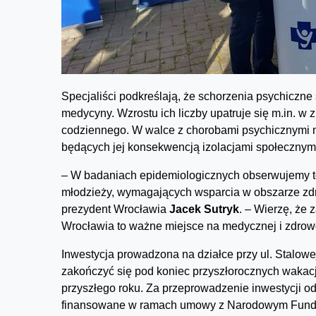
Specjaliści podkreślają, że schorzenia psychicz
medycyny. Wzrostu ich liczby upatruje się m.in. 
codziennego. W walce z chorobami psychicznymi 
będących jej konsekwencją izolacjami społecznymi
– W badaniach epidemiologicznych obserwujemy to, 
młodzieży, wymagających wsparcia w obszarze zdr
prezydent Wrocławia
Jacek Sutryk
. – Wierzę, że
Wrocławia to ważne miejsce na medycznej i zdrow
Inwestycja prowadzona na działce przy ul. Stalow
zakończyć się pod koniec przyszłorocznych wakacj
przyszłego roku. Za przeprowadzenie inwestycji o
finansowane w ramach umowy z Narodowym Fund