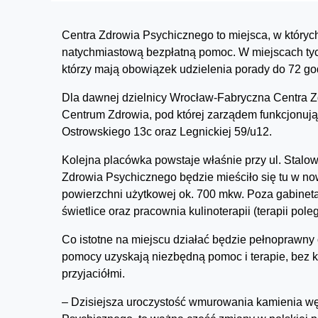
Centra Zdrowia Psychicznego to miejsca, w któryc
natychmiastową bezpłatną pomoc. W miejscach tych d
którzy mają obowiązek udzielenia porady do 72 god
Dla dawnej dzielnicy Wrocław-Fabryczna Centra 
Centrum Zdrowia, pod której zarządem funkcjonują
Ostrowskiego 13c oraz Legnickiej 59/u12.
Kolejna placówka powstaje właśnie przy ul. Stalo
Zdrowia Psychicznego będzie mieściło się tu w 
powierzchni użytkowej ok. 700 mkw. Poza gabineta
świetlice oraz pracownia kulinoterapii (terapii po
Co istotne na miejscu działać będzie pełnoprawny 
pomocy uzyskają niezbędną pomoc i terapie, bez kon
przyjaciółmi.
– Dzisiejsza uroczystość wmurowania kamienia w