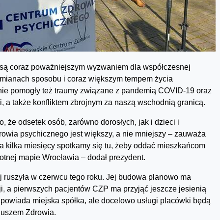
ne są coraz poważniejszym wyzwaniem dla współczesnej
w zmianach sposobu i coraz większym tempem życia
nie pomogły też traumy związane z pandemią COVID-19 oraz
, a także konfliktem zbrojnym za naszą wschodnią granicą.
że odsetek osób, zarówno dorosłych, jak i dzieci i
owia psychicznego jest większy, a nie mniejszy – zauważa
 za kilka miesięcy spotkamy się tu, żeby oddać mieszkańcom
otnej mapie Wrocławia – dodał prezydent.
ej ruszyła w czerwcu tego roku. Jej budowa planowo ma
i, a pierwszych pacjentów CZP ma przyjąć jeszcze jesienią
dpowiada miejska spółka, ale docelowo usługi placówki będą
uszem Zdrowia.