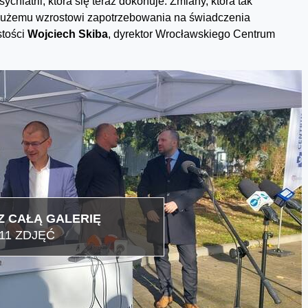
hiatrii, która się teraz dokonuje. Zmiany, która tak
o dużemu wzrostowi zapotrzebowania na świadczenia
stości
Wojciech Skiba
, dyrektor Wrocławskiego Centrum
 CAŁĄ GALERIĘ
11 ZDJĘĆ