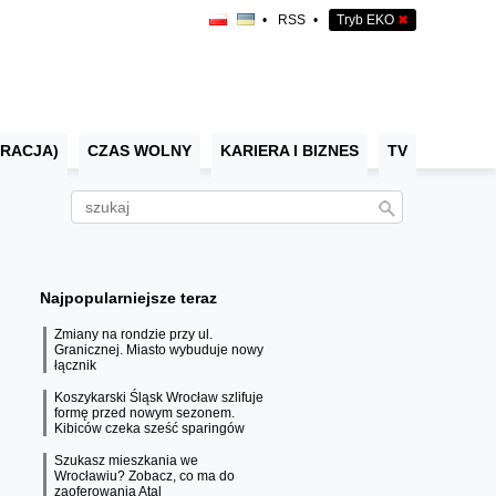
•
RSS
•
Tryb EKO
✖
RACJA)
CZAS WOLNY
KARIERA I BIZNES
TV
Najpopularniejsze teraz
Zmiany na rondzie przy ul.
Granicznej. Miasto wybuduje nowy
łącznik
Koszykarski Śląsk Wrocław szlifuje
formę przed nowym sezonem.
Kibiców czeka sześć sparingów
Szukasz mieszkania we
Wrocławiu? Zobacz, co ma do
zaoferowania Atal