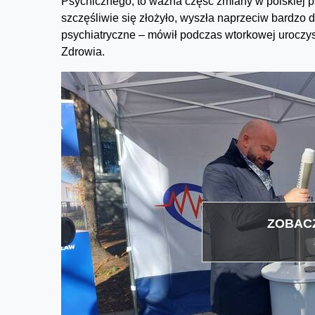
Psychicznego, to ważna część zmiany w polskiej psyc
szczęśliwie się złożyło, wyszła naprzeciw bardz
psychiatryczne – mówił podczas wtorkowej uroczy
Zdrowia.
ZOBACZ