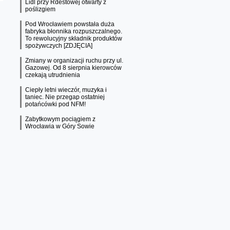
Lidl przy Rdestowej otwarty z
poślizgiem
Pod Wrocławiem powstała duża
fabryka błonnika rozpuszczalnego.
To rewolucyjny składnik produktów
spożywczych [ZDJĘCIA]
Zmiany w organizacji ruchu przy ul.
Gazowej. Od 8 sierpnia kierowców
czekają utrudnienia
Ciepły letni wieczór, muzyka i
taniec. Nie przegap ostatniej
potańcówki pod NFM!
Zabytkowym pociągiem z
Wrocławia w Góry Sowie