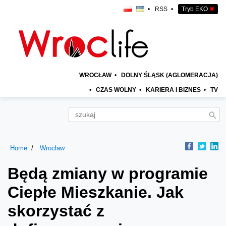
•
RSS
•
Tryb EKO
✖
WROCŁAW
•
DOLNY ŚLĄSK (AGLOMERACJA)
•
CZAS WOLNY
•
KARIERA I BIZNES
•
TV
Home
Wrocław
Będą zmiany w programie
Ciepłe Mieszkanie. Jak
skorzystać z