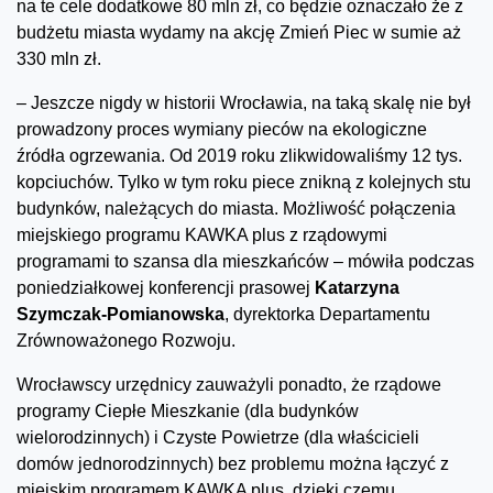
na te cele dodatkowe 80 mln zł, co będzie oznaczało że z
budżetu miasta wydamy na akcję Zmień Piec w sumie aż
330 mln zł.
– Jeszcze nigdy w historii Wrocławia, na taką skalę nie był
prowadzony proces wymiany pieców na ekologiczne
źródła ogrzewania. Od 2019 roku zlikwidowaliśmy 12 tys.
kopciuchów. Tylko w tym roku piece znikną z kolejnych stu
budynków, należących do miasta. Możliwość połączenia
miejskiego programu KAWKA plus z rządowymi
programami to szansa dla mieszkańców – mówiła podczas
poniedziałkowej konferencji prasowej
Katarzyna
Szymczak-Pomianowska
, dyrektorka Departamentu
Zrównoważonego Rozwoju.
Wrocławscy urzędnicy zauważyli ponadto, że rządowe
programy Ciepłe Mieszkanie (dla budynków
wielorodzinnych) i Czyste Powietrze (dla właścicieli
domów jednorodzinnych) bez problemu można łączyć z
miejskim programem KAWKA plus, dzięki czemu