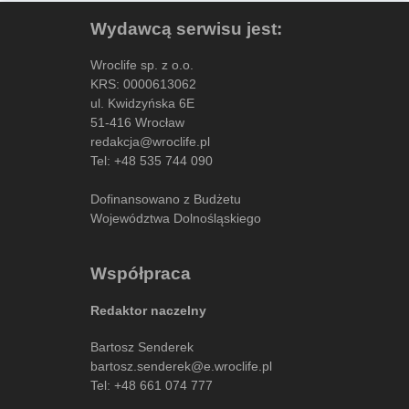
Wydawcą serwisu jest:
Wroclife sp. z o.o.
KRS: 0000613062
ul. Kwidzyńska 6E
51-416 Wrocław
redakcja@wroclife.pl
Tel:
+48 535 744 090
Dofinansowano z Budżetu
Województwa Dolnośląskiego
Współpraca
Redaktor naczelny
Bartosz Senderek
bartosz.senderek@e.wroclife.pl
Tel:
+48 661 074 777