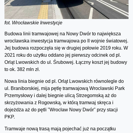
fot. Wrocławskie Inwestycje
Budowa linii tramwajowej na Nowy Dwór to największa
wrocławska inwestycja tramwajowa po II wojnie światowej.
Jej budowa rozpoczęła się w drugiej połowie 2019 roku. W
2021 roku do użytku oddano jej pierwszy odcinek od pl.
Orląt Lwowskich do ul. Śrubowej. Łączny koszt jej budowy
to ok. 382 mln zł.
Nowa linia biegnie od pl. Orląt Lwowskich równolegle do
ul. Braniborskiej, mija pętlę tramwajową Wrocławski Park
Przemysłowy i dalej biegnie ulicą Strzegomską aż do
skrzyżowania z Rogowską, w którą tramwaj skręca i
dojeżdża aż do pętli "Wrocław Nowy Dwór" przy stacji
PKP.
Tramwaje nową trasą mają pojechać już na początku