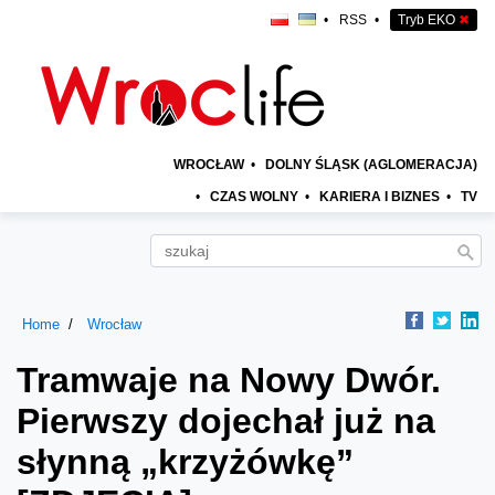
•
RSS
•
Tryb EKO
✖
WROCŁAW
•
DOLNY ŚLĄSK (AGLOMERACJA)
•
CZAS WOLNY
•
KARIERA I BIZNES
•
TV
Home
Wrocław
Tramwaje na Nowy Dwór.
Pierwszy dojechał już na
słynną „krzyżówkę”