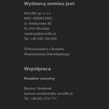
Wydawcą serwisu jest:
Wroclife sp. z o.o.
KRS: 0000613062
ul. Kwidzyńska 6E
51-416 Wrocław
redakcja@wroclife.pl
Tel:
+48 535 744 090
Dofinansowano z Budżetu
Województwa Dolnośląskiego
Współpraca
Redaktor naczelny
Bartosz Senderek
bartosz.senderek@e.wroclife.pl
Tel:
+48 661 074 777