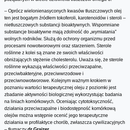
– Oprócz wielonienasyconych kwasów tłuszczowych olej
ten jest bogatym źródłem tokoferoli, karotenoidów i steroli –
nietłuszczowych substancji bioaktywnych. Wspomniane
substancje bioaktywne mają zdolność do „wymiatania”
wolnych rodników. Służą do ochrony organizmu przed
procesami nowotworowymi oraz starzeniem. Sterole
roślinne z kolei są znane ze swoich właściwości
obniżających stężenie cholesterolu. Uważa się, że sterole
roślinne wykazują właściwości przeciwzapalne,
przeciwbakteryjne, przeciwwrzodowe i
przeciwnowotworowe. Kolejnym ważnym krokiem w
poznaniu wartości terapeutycznej oleju z poziomki jest
zbadanie aktywności biologicznej wykorzystując badania
na liniach komórkowych. Oceniając cytotoksyczność,
działania przeciwzapalne i biodostępność komórkową
olejów można wstępnie ocenić jego terapeutyczne
działania w profilaktyce chorób, zwłaszcza cywilizacyjnych
– tłumaczy
dr Grajzer
.