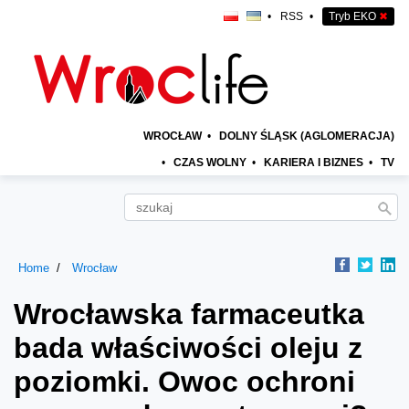
•
RSS
•
Tryb EKO
✖
WROCŁAW
•
DOLNY ŚLĄSK (AGLOMERACJA)
•
CZAS WOLNY
•
KARIERA I BIZNES
•
TV
Home
Wrocław
Wrocławska farmaceutka
bada właściwości oleju z
poziomki. Owoc ochroni