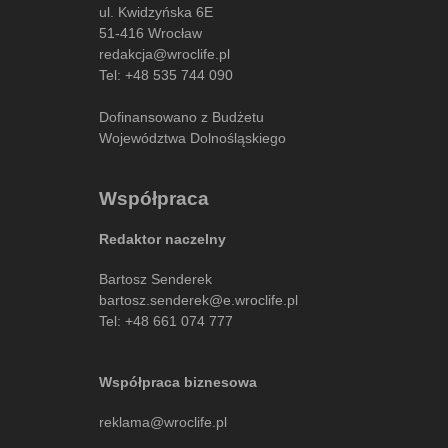
ul. Kwidzyńska 6E
51-416 Wrocław
redakcja@wroclife.pl
Tel:
+48 535 744 090
Dofinansowano z Budżetu
Województwa Dolnośląskiego
Współpraca
Redaktor naczelny
Bartosz Senderek
bartosz.senderek@e.wroclife.pl
Tel:
+48 661 074 777
Współpraca biznesowa
reklama@wroclife.pl