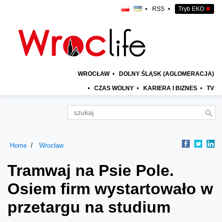
•
RSS
•
Tryb EKO
✖
WROCŁAW
•
DOLNY ŚLĄSK (AGLOMERACJA)
•
CZAS WOLNY
•
KARIERA I BIZNES
•
TV
Home
Wrocław
Tramwaj na Psie Pole.
Osiem firm wystartowało w
przetargu na studium