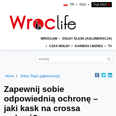
•
RSS
•
Tryb EKO
✖
WROCŁAW
•
DOLNY ŚLĄSK (AGLOMERACJA)
•
CZAS WOLNY
•
KARIERA I BIZNES
•
TV
Home
Dolny Śląsk (aglomeracja)
Zapewnij sobie
odpowiednią ochronę –
jaki kask na crossa