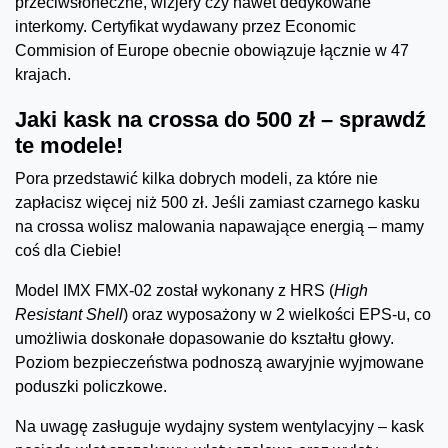
przeciwsłoneczne, wizjery czy nawet dedykowane
interkomy. Certyfikat wydawany przez Economic
Commision of Europe obecnie obowiązuje łącznie w 47
krajach.
Jaki kask na crossa do 500 zł – sprawdź
te modele!
Pora przedstawić kilka dobrych modeli, za które nie
zapłacisz więcej niż 500 zł. Jeśli zamiast czarnego kasku
na crossa wolisz malowania napawające energią – mamy
coś dla Ciebie!
Model IMX FMX-02 został wykonany z HRS (
High
Resistant Shell
) oraz wyposażony w 2 wielkości EPS-u, co
umożliwia doskonałe dopasowanie do kształtu głowy.
Poziom bezpieczeństwa podnoszą awaryjnie wyjmowane
poduszki policzkowe.
Na uwagę zasługuje wydajny system wentylacyjny – kask