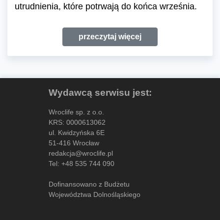
utrudnienia, które potrwają do końca września.
przeczytaj więcej
Wydawcą serwisu jest:
Wroclife sp. z o.o.
KRS: 0000613062
ul. Kwidzyńska 6E
51-416 Wrocław
redakcja@wroclife.pl
Tel:
+48 535 744 090
Dofinansowano z Budżetu
Województwa Dolnośląskiego