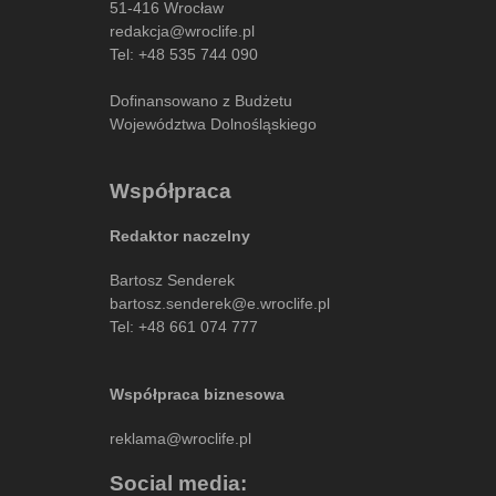
51-416 Wrocław
redakcja@wroclife.pl
Tel:
+48 535 744 090
Dofinansowano z Budżetu
Województwa Dolnośląskiego
Współpraca
Redaktor naczelny
Bartosz Senderek
bartosz.senderek@e.wroclife.pl
Tel:
+48 661 074 777
Współpraca biznesowa
reklama@wroclife.pl
Social media: