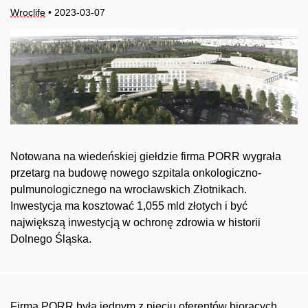
Wroclife
• 2023-03-07
Notowana na wiedeńskiej giełdzie firma PORR wygrała
przetarg na budowę nowego szpitala onkologiczno-
pulmunologicznego na wrocławskich Złotnikach.
Inwestycja ma kosztować 1,055 mld złotych i być
największą inwestycją w ochronę zdrowia w historii
Dolnego Śląska.
Firma PORR była jednym z pięciu oferentów biorących