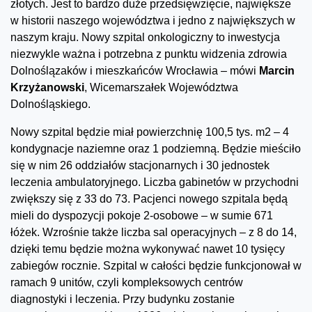
złotych. Jest to bardzo duże przedsięwzięcie, największe
w historii naszego województwa i jedno z największych w
naszym kraju. Nowy szpital onkologiczny to inwestycja
niezwykle ważna i potrzebna z punktu widzenia zdrowia
Dolnoślązaków i mieszkańców Wrocławia – mówi
Marcin
Krzyżanowski
, Wicemarszałek Województwa
Dolnośląskiego.
Nowy szpital będzie miał powierzchnię 100,5 tys. m2 – 4
kondygnacje naziemne oraz 1 podziemną. Będzie mieściło
się w nim 26 oddziałów stacjonarnych i 30 jednostek
leczenia ambulatoryjnego. Liczba gabinetów w przychodni
zwiększy się z 33 do 73. Pacjenci nowego szpitala będą
mieli do dyspozycji pokoje 2-osobowe – w sumie 671
łóżek. Wzrośnie także liczba sal operacyjnych – z 8 do 14,
dzięki temu będzie można wykonywać nawet 10 tysięcy
zabiegów rocznie. Szpital w całości będzie funkcjonował w
ramach 9 unitów, czyli kompleksowych centrów
diagnostyki i leczenia. Przy budynku zostanie