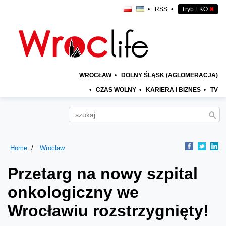
•
RSS
•
Tryb EKO
✖
WROCŁAW
•
DOLNY ŚLĄSK (AGLOMERACJA)
•
CZAS WOLNY
•
KARIERA I BIZNES
•
TV
Home
Wrocław
Przetarg na nowy szpital
onkologiczny we
Wrocławiu rozstrzygnięty!