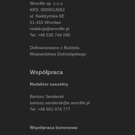
Wroclife sp. z o.o.
KRS: 0000613062
ul. Kwidzyńska 6E
51-416 Wrocław
redakcja@wroclife.pl
Tel:
+48 535 744 090
Dofinansowano z Budżetu
Województwa Dolnośląskiego
Współpraca
Redaktor naczelny
Bartosz Senderek
bartosz.senderek@e.wroclife.pl
Tel:
+48 661 074 777
Współpraca biznesowa