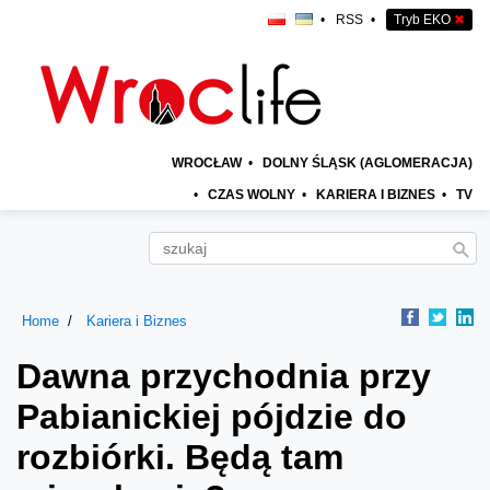
•
RSS
•
Tryb EKO
✖
WROCŁAW
•
DOLNY ŚLĄSK (AGLOMERACJA)
•
CZAS WOLNY
•
KARIERA I BIZNES
•
TV
Home
Kariera i Biznes
Dawna przychodnia przy
Pabianickiej pójdzie do
rozbiórki. Będą tam