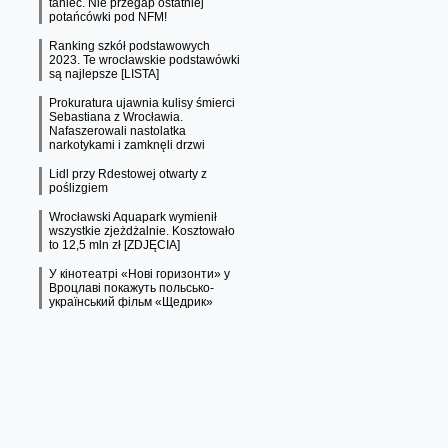
taniec. Nie przegap ostatniej
potańcówki pod NFM!
Ranking szkół podstawowych
2023. Te wrocławskie podstawówki
są najlepsze [LISTA]
Prokuratura ujawnia kulisy śmierci
Sebastiana z Wrocławia.
Nafaszerowali nastolatka
narkotykami i zamknęli drzwi
Lidl przy Rdestowej otwarty z
poślizgiem
Wrocławski Aquapark wymienił
wszystkie zjeżdżalnie. Kosztowało
to 12,5 mln zł [ZDJĘCIA]
У кінотеатрі «Нові горизонти» у
Вроцлаві покажуть польсько-
український фільм «Щедрик»