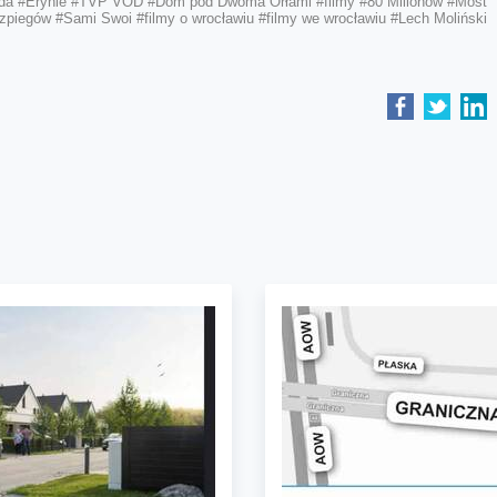
da
#Erynie
#TVP VOD
#Dom pod Dwoma Orłami
#filmy
#80 Milionów
#Most
zpiegów
#Sami Swoi
#filmy o wrocławiu
#filmy we wrocławiu
#Lech Moliński