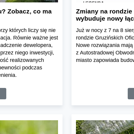
u? Zobacz, co ma
Zmiany na rondzie 
wybuduje nowy łąc
zy których liczy się nie
Już w nocy z 7 na 8 sier
zacja. Równie ważne jest
rondzie Gruzińskich Ofi
iadczenie dewelopera,
Nowe rozwiązania mają 
przez niego inwestycji,
z Autostradowej Obwodn
ość realizowanych
miasto zapowiada budowę
 pewności podczas
nienia.