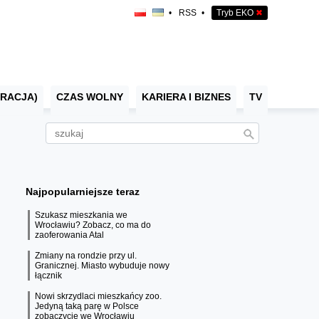
•
RSS
•
Tryb EKO
✖
RACJA)
CZAS WOLNY
KARIERA I BIZNES
TV
Najpopularniejsze teraz
Szukasz mieszkania we
Wrocławiu? Zobacz, co ma do
zaoferowania Atal
Zmiany na rondzie przy ul.
Granicznej. Miasto wybuduje nowy
łącznik
Nowi skrzydlaci mieszkańcy zoo.
Jedyną taką parę w Polsce
zobaczycie we Wrocławiu