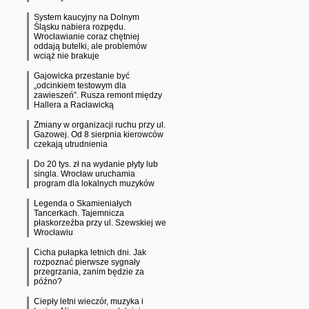
System kaucyjny na Dolnym
Śląsku nabiera rozpędu.
Wrocławianie coraz chętniej
oddają butelki, ale problemów
wciąż nie brakuje
Gajowicka przestanie być
„odcinkiem testowym dla
zawieszeń”. Rusza remont między
Hallera a Racławicką
Zmiany w organizacji ruchu przy ul.
Gazowej. Od 8 sierpnia kierowców
czekają utrudnienia
Do 20 tys. zł na wydanie płyty lub
singla. Wrocław uruchamia
program dla lokalnych muzyków
Legenda o Skamieniałych
Tancerkach. Tajemnicza
płaskorzeźba przy ul. Szewskiej we
Wrocławiu
Cicha pułapka letnich dni. Jak
rozpoznać pierwsze sygnały
przegrzania, zanim będzie za
późno?
Ciepły letni wieczór, muzyka i