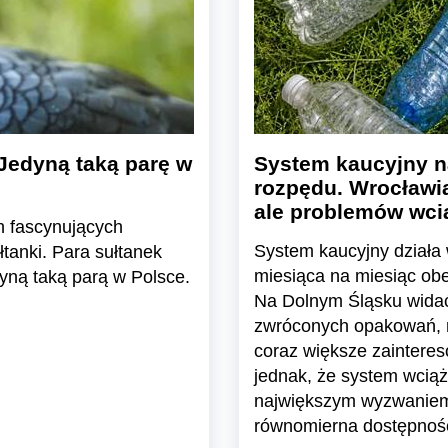
Jedyną taką parę w
System kaucyjny n
rozpędu. Wrocławia
ale problemów wcią
h fascynujących
System kaucyjny działa 
tanki. Para sułtanek
miesiąca na miesiąc ob
yną taką parą w Polsce.
Na Dolnym Śląsku widać 
zwróconych opakowań, ro
coraz większe zaintere
jednak, że system wciąż 
największym wyzwaniem 
równomierna dostępnoś