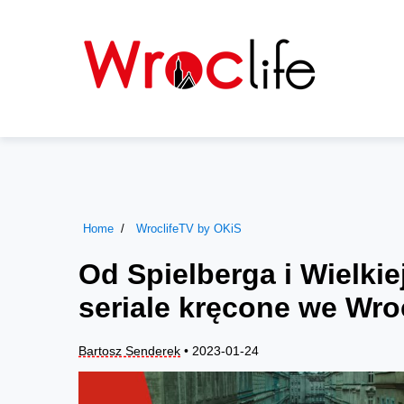
Home
WroclifeTV by OKiS
Od Spielberga i Wielkie
seriale kręcone we Wr
Bartosz Senderek
• 2023-01-24