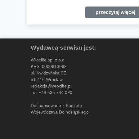
przeczytaj więcej
Wydawcą serwisu jest:
Wroclife sp. z o.o.
KRS: 0000613062
ul. Kwidzyńska 6E
51-416 Wrocław
redakcja@wroclife.pl
Tel:
+48 535 744 090
Dofinansowano z Budżetu
Województwa Dolnośląskiego