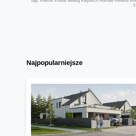
tagi:
#Netflix
#Świat według Kiepskich
#seriale
#Wielka Wo
S
Najpopularniejsze