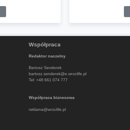
Współpraca
Redaktor naczelny
Bartosz Senderek
bartosz.senderek@e.wroclife.pl
Tel:
+48 661 074 777
Współpraca biznesowa
reklama@wroclife.pl