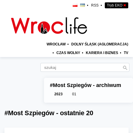
•
RSS
•
Tryb EKO
✖
WROCŁAW
•
DOLNY ŚLĄSK (AGLOMERACJA)
•
CZAS WOLNY
•
KARIERA I BIZNES
•
TV
#Most Szpiegów - archiwum
2023
01
#Most Szpiegów - ostatnie 20