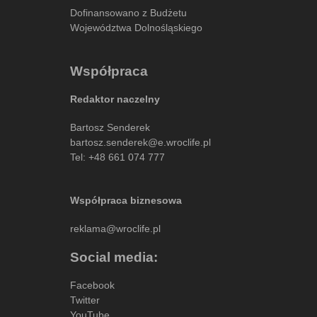
Dofinansowano z Budżetu
Województwa Dolnośląskiego
Współpraca
Redaktor naczelny
Bartosz Senderek
bartosz.senderek@e.wroclife.pl
Tel:
+48 661 074 777
Współpraca biznesowa
reklama@wroclife.pl
Social media:
Facebook
Twitter
YouTube