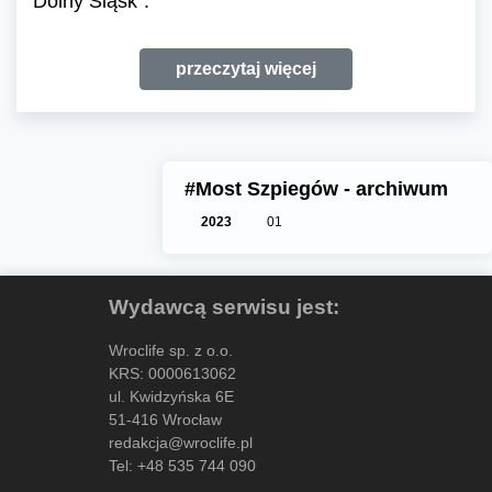
Dolny Śląsk”.
przeczytaj więcej
#Most Szpiegów - archiwum
2023
01
Wydawcą serwisu jest:
Wroclife sp. z o.o.
KRS: 0000613062
ul. Kwidzyńska 6E
51-416 Wrocław
redakcja@wroclife.pl
Tel:
+48 535 744 090