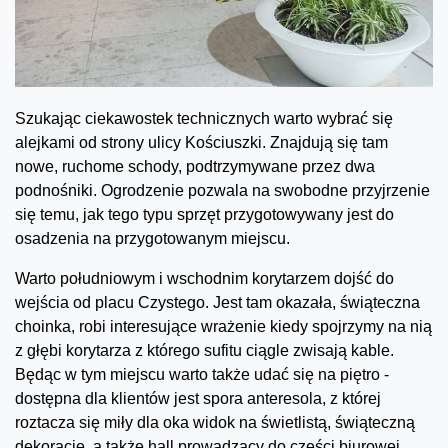
Szukając ciekawostek technicznych warto wybrać się
alejkami od strony ulicy Kościuszki. Znajdują się tam
nowe, ruchome schody, podtrzymywane przez dwa
podnośniki. Ogrodzenie pozwala na swobodne przyjrzenie
się temu, jak tego typu sprzęt przygotowywany jest do
osadzenia na przygotowanym miejscu.
Warto południowym i wschodnim korytarzem dojść do
wejścia od placu Czystego. Jest tam okazała, świąteczna
choinka, robi interesujące wrażenie kiedy spojrzymy na nią
z głębi korytarza z którego sufitu ciągle zwisają kable.
Będąc w tym miejscu warto także udać się na piętro -
dostępna dla klientów jest spora anteresola, z której
roztacza się miły dla oka widok na świetlistą, świąteczną
dekorację, a także hall prowadzący do części biurowej