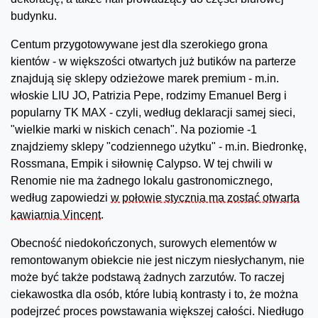
budynku.
Centum przygotowywane jest dla szerokiego grona
kientów - w większości otwartych już butików na parterze
znajdują się sklepy odzieżowe marek premium - m.in.
włoskie LIU JO, Patrizia Pepe, rodzimy Emanuel Berg i
popularny TK MAX - czyli, według deklaracji samej sieci,
"wielkie marki w niskich cenach". Na poziomie -1
znajdziemy sklepy "codziennego użytku" - m.in. Biedronkę,
Rossmana, Empik i siłownię Calypso. W tej chwili w
Renomie nie ma żadnego lokalu gastronomicznego,
według zapowiedzi
w połowie stycznia ma zostać otwarta
kawiarnia Vincent
.
Obecność niedokończonych, surowych elementów w
remontowanym obiekcie nie jest niczym niesłychanym, nie
może być także podstawą żadnych zarzutów. To raczej
ciekawostka dla osób, które lubią kontrasty i to, że można
podejrzeć proces powstawania większej całości. Niedługo