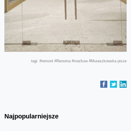
tagi:
#remont
#Renoma
#maćkow
#Muraszkowska pisze
Najpopularniejsze