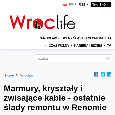
•
RSS
•
Tryb EKO
✖
WROCŁAW
•
DOLNY ŚLĄSK (AGLOMERACJA)
•
CZAS WOLNY
•
KARIERA I BIZNES
•
TV
Home
Wrocław
Marmury, kryształy i
zwisające kable - ostatnie
ślady remontu w Renomie