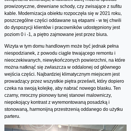
prowizoryczne, drewniane schody, czy zwisające z sufitu
kable. Modernizacja obiektu rozpoczęła się w 2021 roku,
poszczególne części oddawane są etapami - w tej chwili
do dyspozycji klientów i pracowników udostępniony jest
poziom 0 i -1, a piętro zajmowane jest przez biura.
Wizyta w tym domu handlowym może być jednak pełna
niespodzianek, z powodu ciągle trwającego remontu i
nieoczekiwanych, niewykończonych powierzchni, na które
można natknąć się zwłaszcza w oddalonej od głównego
wejścia części. Najbardziej klimatycznym miejscem jest
prowadzący przez wszystkie piętra prześwit, który dopiero
czeka na swoją kolejkę, aby nabrać nowego blasku. Ten
czarny, mroczny pionowy tunej stanowi malowniczy,
niepokojący kontrast z wyremontowaną posadzką i
stonowaną, harmonijną przestrzenią oddanego do użytku
parteru.