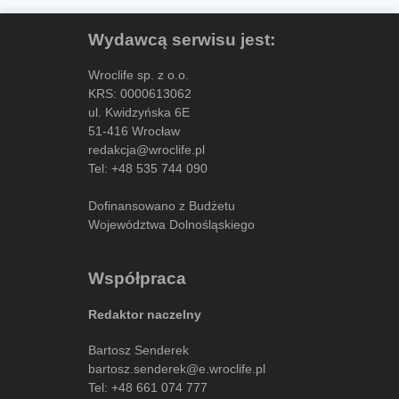
Wydawcą serwisu jest:
Wroclife sp. z o.o.
KRS: 0000613062
ul. Kwidzyńska 6E
51-416 Wrocław
redakcja@wroclife.pl
Tel:
+48 535 744 090
Dofinansowano z Budżetu
Województwa Dolnośląskiego
Współpraca
Redaktor naczelny
Bartosz Senderek
bartosz.senderek@e.wroclife.pl
Tel:
+48 661 074 777