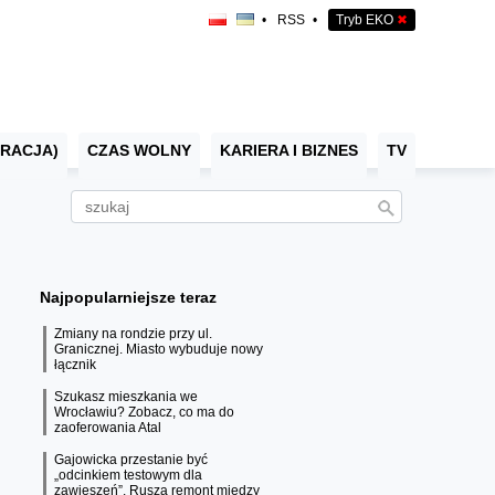
•
RSS
•
Tryb EKO
✖
RACJA)
CZAS WOLNY
KARIERA I BIZNES
TV
Najpopularniejsze teraz
Zmiany na rondzie przy ul.
Granicznej. Miasto wybuduje nowy
łącznik
Szukasz mieszkania we
Wrocławiu? Zobacz, co ma do
zaoferowania Atal
Gajowicka przestanie być
„odcinkiem testowym dla
zawieszeń”. Rusza remont między