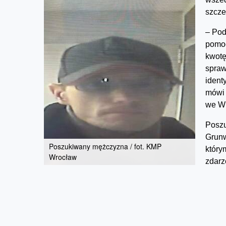
szcze
– Pod
pomoc
kwotę
spraw
ident
mów
we Wr
Poszu
Grunw
Poszukiwany mężczyzna / fot. KMP
który
Wrocław
zdarz