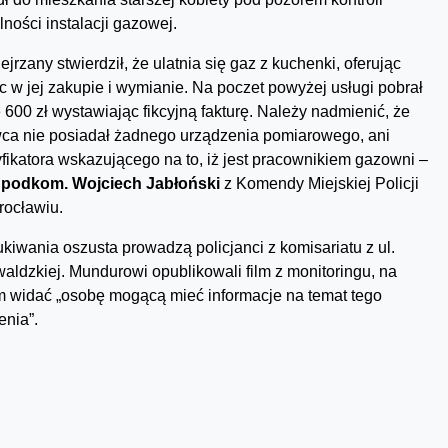
lności instalacji gazowej.
ejrzany stwierdził, że ulatnia się gaz z kuchenki, oferując
 w jej zakupie i wymianie. Na poczet powyżej usługi pobrał
 600 zł wystawiając fikcyjną fakturę. Należy nadmienić, że
ca nie posiadał żadnego urządzenia pomiarowego, ani
yfikatora wskazującego na to, iż jest pracownikiem gazowni –
i
podkom. Wojciech Jabłoński
z Komendy Miejskiej Policji
ocławiu.
kiwania oszusta prowadzą policjanci z komisariatu z ul.
aldzkiej. Mundurowi opublikowali film z monitoringu, na
m widać „osobę mogącą mieć informacje na temat tego
enia”.