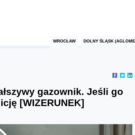
WROCŁAW
DOLNY ŚLĄSK (AGLOME
ałszywy gazownik. Jeśli go
licję [WIZERUNEK]