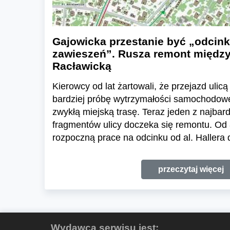
Gajowicka przestanie być „odcin
zawieszeń”. Rusza remont między 
Racławicką
Kierowcy od lat żartowali, że przejazd uli
bardziej próbę wytrzymałości samochodow
zwykłą miejską trasę. Teraz jeden z najba
fragmentów ulicy doczeka się remontu. Od 
rozpoczną prace na odcinku od al. Hallera d
przeczytaj więcej
Wydawcą serwisu jest: