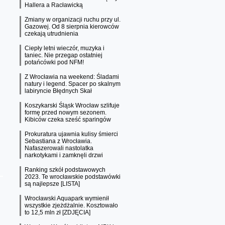
Hallera a Racławicką
Zmiany w organizacji ruchu przy ul.
Gazowej. Od 8 sierpnia kierowców
czekają utrudnienia
Ciepły letni wieczór, muzyka i
taniec. Nie przegap ostatniej
potańcówki pod NFM!
Z Wrocławia na weekend: Śladami
natury i legend. Spacer po skalnym
labiryncie Błędnych Skał
Koszykarski Śląsk Wrocław szlifuje
formę przed nowym sezonem.
Kibiców czeka sześć sparingów
Prokuratura ujawnia kulisy śmierci
Sebastiana z Wrocławia.
Nafaszerowali nastolatka
narkotykami i zamknęli drzwi
Ranking szkół podstawowych
2023. Te wrocławskie podstawówki
są najlepsze [LISTA]
Wrocławski Aquapark wymienił
wszystkie zjeżdżalnie. Kosztowało
to 12,5 mln zł [ZDJĘCIA]