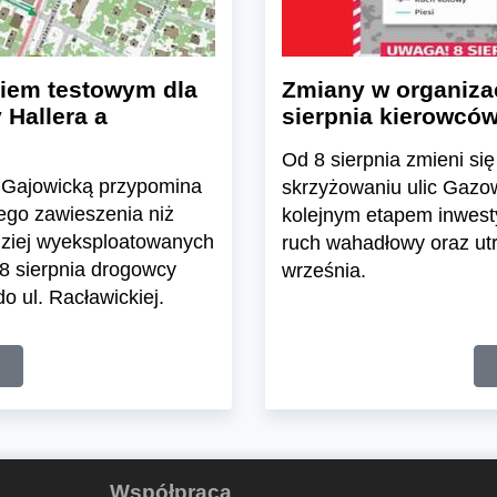
kiem testowym dla
Zmiany w organizac
Hallera a
sierpnia kierowców
Od 8 sierpnia zmieni s
cą Gajowicką przypomina
skrzyżowaniu ulic Gazow
ego zawieszenia niż
kolejnym etapem inwest
rdziej wyeksploatowanych
ruch wahadłowy oraz utr
8 sierpnia drogowcy
września.
o ul. Racławickiej.
Współpraca