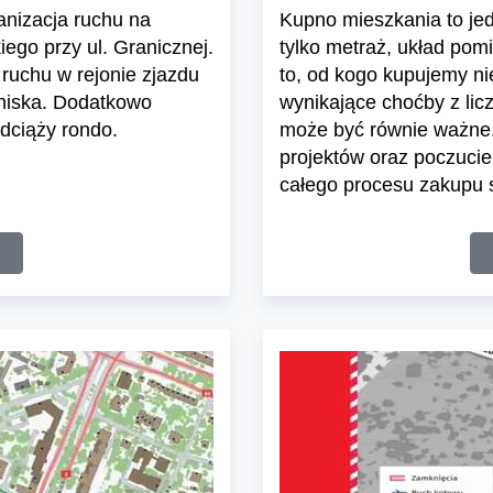
ganizacja ruchu na
Kupno mieszkania to jedn
ego przy ul. Granicznej.
tylko metraż, układ pom
ruchu w rejonie zjazdu
to, od kogo kupujemy n
tniska. Dodatkowo
wynikające choćby z lic
dciąży rondo.
może być równie ważne.
projektów oraz poczuci
całego procesu zakupu s