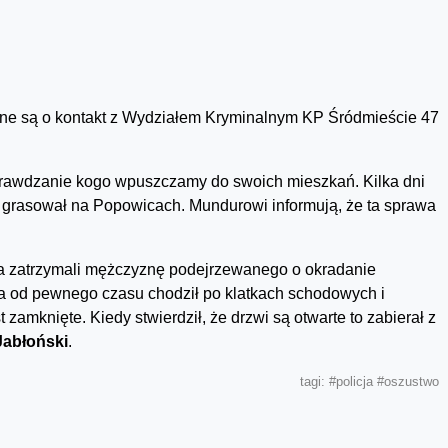
ne są o kontakt z Wydziałem Kryminalnym KP Śródmieście 47
sprawdzanie kogo wpuszczamy do swoich mieszkań. Kilka dni
ry grasował na Popowicach. Mundurowi informują, że ta sprawa
a zatrzymali mężczyznę podejrzewanego o okradanie
a od pewnego czasu chodził po klatkach schodowych i
zamknięte. Kiedy stwierdził, że drzwi są otwarte to zabierał z
abłoński
.
tagi:
#policja
#oszustwo