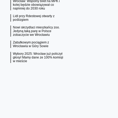
Wrocław: Wspólny bilet na MPK i
kolej będzie obowiązywał co
najmniej do 2030 roku
Lidl przy Rdestowej otwarty z
poślizgiem
Nowi skrzydlaci mieszkańcy zoo.
Jedyną taką parę w Polsce
zobaczycie we Wrocławiu
Zabytkowym pociągiem z
Wrocławia w Góry Sowie
Wybory 2025: Wrocław już policzył
głosy! Mamy dane ze 100% komisji
w mieście