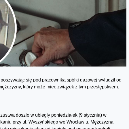
 poszywając się pod pracownika spółki gazowej wyłudził od
 mężczyzny, który może mieć związek z tym przestępstwem.
zustwa doszło w ubiegły poniedziałek (9 stycznia) w
kaniu przy ul. Wyszyńskiego we Wrocławiu. Mężczyzna
ł do mieszkania starszej kobiety pod pozorem kontroli