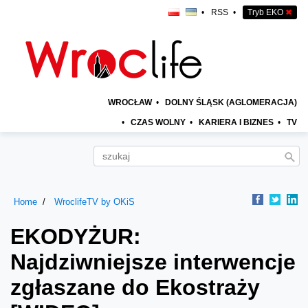
•
RSS
•
Tryb EKO
✖
WROCŁAW
•
DOLNY ŚLĄSK (AGLOMERACJA)
•
CZAS WOLNY
•
KARIERA I BIZNES
•
TV
Home
WroclifeTV by OKiS
EKODYŻUR:
Najdziwniejsze interwencje
zgłaszane do Ekostraży