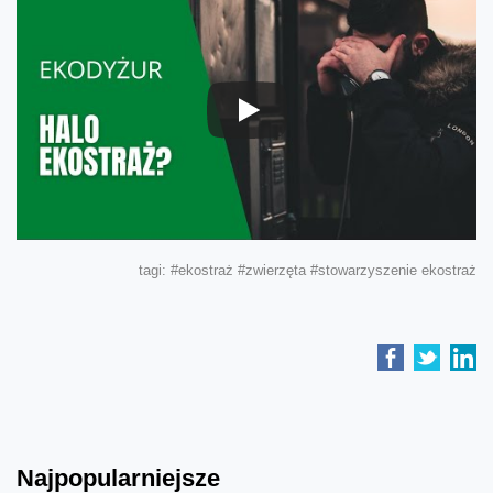
tagi:
#ekostraż
#zwierzęta
#stowarzyszenie ekostraż
Najpopularniejsze