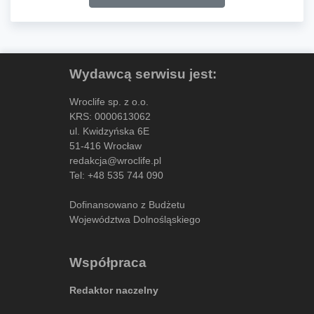
Wydawcą serwisu jest:
Wroclife sp. z o.o.
KRS: 0000613062
ul. Kwidzyńska 6E
51-416 Wrocław
redakcja@wroclife.pl
Tel:
+48 535 744 090
Dofinansowano z Budżetu
Województwa Dolnośląskiego
Współpraca
Redaktor naczelny