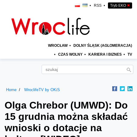
•
RSS
•
Tryb EKO
✖
WROCŁAW
•
DOLNY ŚLĄSK (AGLOMERACJA)
•
CZAS WOLNY
•
KARIERA I BIZNES
•
TV
Home
WroclifeTV by OKiS
Olga Chrebor (UMWD): Do
15 grudnia można składać
wnioski o dotacje na