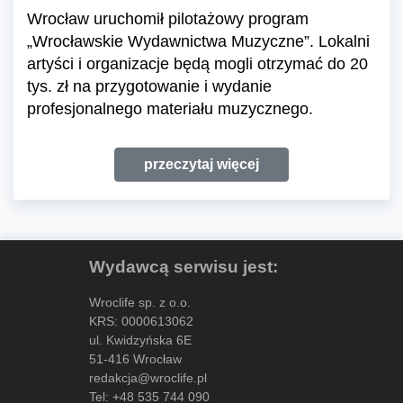
Wrocław uruchomił pilotażowy program
„Wrocławskie Wydawnictwa Muzyczne”. Lokalni
artyści i organizacje będą mogli otrzymać do 20
tys. zł na przygotowanie i wydanie
profesjonalnego materiału muzycznego.
przeczytaj więcej
Wydawcą serwisu jest:
Wroclife sp. z o.o.
KRS: 0000613062
ul. Kwidzyńska 6E
51-416 Wrocław
redakcja@wroclife.pl
Tel:
+48 535 744 090