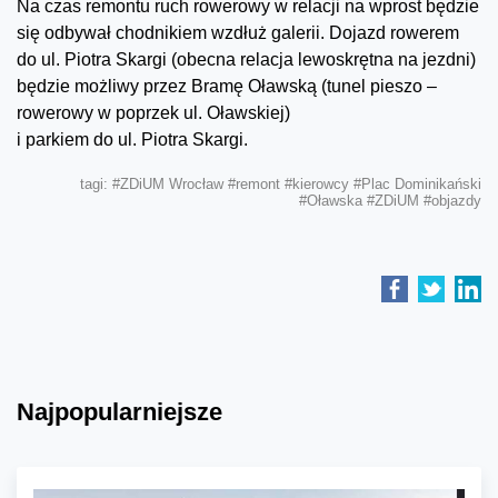
Na czas remontu ruch rowerowy w relacji na wprost będzie
się odbywał chodnikiem wzdłuż galerii. Dojazd rowerem
do ul. Piotra Skargi (obecna relacja lewoskrętna na jezdni)
będzie możliwy przez Bramę Oławską (tunel pieszo –
rowerowy w poprzek ul. Oławskiej)
i parkiem do ul. Piotra Skargi.
tagi:
#ZDiUM Wrocław
#remont
#kierowcy
#Plac Dominikański
#Oławska
#ZDiUM
#objazdy
Najpopularniejsze