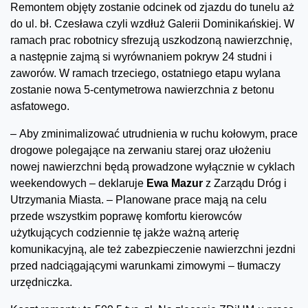
Remontem objęty zostanie odcinek od zjazdu do tunelu aż
do ul. bł. Czesława czyli wzdłuż Galerii Dominikańskiej. W
ramach prac robotnicy sfrezują uszkodzoną nawierzchnię,
a następnie zajmą si wyrównaniem pokryw 24 studni i
zaworów. W ramach trzeciego, ostatniego etapu wylana
zostanie nowa 5-centymetrowa nawierzchnia z betonu
asfatowego.
– Aby zminimalizować utrudnienia w ruchu kołowym, prace
drogowe polegające na zerwaniu starej oraz ułożeniu
nowej nawierzchni będą prowadzone wyłącznie w cyklach
weekendowych – deklaruje
Ewa Mazur
z Zarządu Dróg i
Utrzymania Miasta. – Planowane prace mają na celu
przede wszystkim poprawę komfortu kierowców
użytkujących codziennie tę jakże ważną arterię
komunikacyjną, ale też zabezpieczenie nawierzchni jezdni
przed nadciągającymi warunkami zimowymi – tłumaczy
urzędniczka.