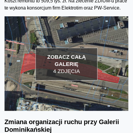
Koszt remontu to 509,5 tys. zł. Na zlecenie ZDiUM-u prace
te wykona konsorcjum firm Elektrotim oraz PW-Service.
ZOBACZ CAŁĄ
GALERIĘ
4 ZDJĘCIA
Zmiana organizacji ruchu przy Galerii
Dominikańskiej