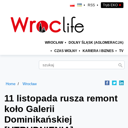
•
RSS
•
Tryb EKO
✖
WROCŁAW
•
DOLNY ŚLĄSK (AGLOMERACJA)
•
CZAS WOLNY
•
KARIERA I BIZNES
•
TV
Home
Wrocław
11 listopada rusza remont
koło Galerii
Dominikańskiej