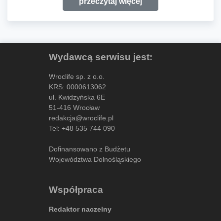
przeczytaj więcej
Wydawcą serwisu jest:
Wroclife sp. z o.o.
KRS: 0000613062
ul. Kwidzyńska 6E
51-416 Wrocław
redakcja@wroclife.pl
Tel:
+48 535 744 090
Dofinansowano z Budżetu
Województwa Dolnośląskiego
Współpraca
Redaktor naczelny