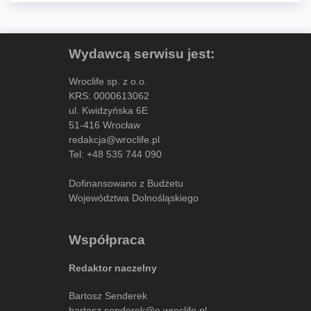
Wydawcą serwisu jest:
Wroclife sp. z o.o.
KRS: 0000613062
ul. Kwidzyńska 6E
51-416 Wrocław
redakcja@wroclife.pl
Tel:
+48 535 744 090
Dofinansowano z Budżetu
Województwa Dolnośląskiego
Współpraca
Redaktor naczelny
Bartosz Senderek
bartosz.senderek@e.wroclife.pl