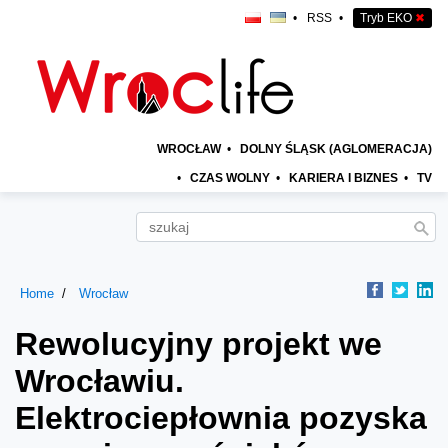
•
RSS
•
Tryb EKO
✖
WROCŁAW
•
DOLNY ŚLĄSK (AGLOMERACJA)
•
CZAS WOLNY
•
KARIERA I BIZNES
•
TV
Home
Wrocław
Rewolucyjny projekt we
Wrocławiu.
Elektrociepłownia pozyska