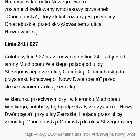
Na trasie w kierunku Nowego Dworu
zostanie zlikwidowany tymczasowy przystanek
"Chociebuska", który zlokalizowany jest przy ulicy
Chociebuskiej przed skrzyżowaniem z ulicą
Nowodworską.
Linia 241 i 927
Autobusy linii 927 oraz kursy nocne linii 241 jadące od
strony Muchoboru Wielkiego pojadą od ulicy
Strzegomskiej przez ulicę Gubińską i Chociebuską do
przystanku końcowego "Nowy Dwór (pętla)" przed
skrzyżowaniem z ulicą Żernicką.
W kierunku przeciwnym czyli w kierunku Muchoboru
Wielkiego, autobusy będą odjeżdżały z przystanku "Nowy
Dwór (pętla)" przy ulicy Zemskiej i pojadą przez ulicę
Żernicką, Chociebuską i Gubińską do ulicy Strzegomskiej.
tagi:
#Nowy Dwór
#zmiana tras mpk
#tramwaj na Nowy Dwór