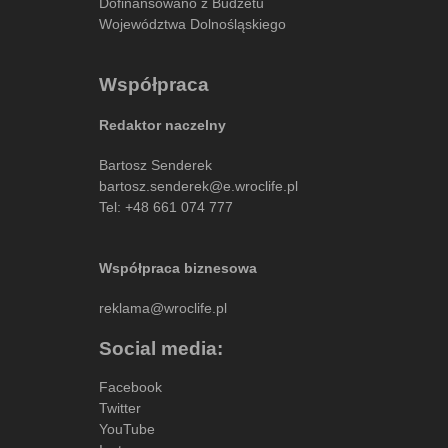
Dofinansowano z Budżetu
Województwa Dolnośląskiego
Współpraca
Redaktor naczelny
Bartosz Senderek
bartosz.senderek@e.wroclife.pl
Tel:
+48 661 074 777
Współpraca biznesowa
reklama@wroclife.pl
Social media:
Facebook
Twitter
YouTube