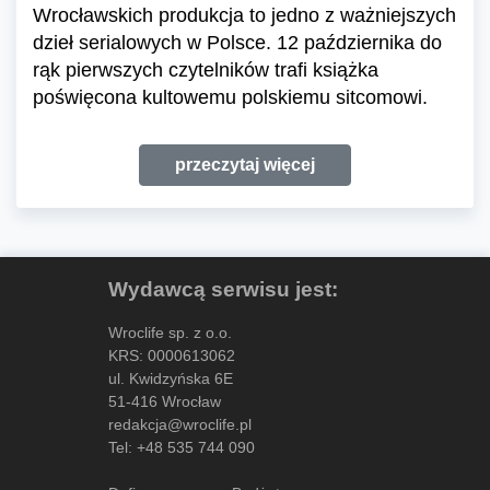
Wrocławskich produkcja to jedno z ważniejszych
dzieł serialowych w Polsce. 12 października do
rąk pierwszych czytelników trafi książka
poświęcona kultowemu polskiemu sitcomowi.
przeczytaj więcej
Wydawcą serwisu jest:
Wroclife sp. z o.o.
KRS: 0000613062
ul. Kwidzyńska 6E
51-416 Wrocław
redakcja@wroclife.pl
Tel:
+48 535 744 090