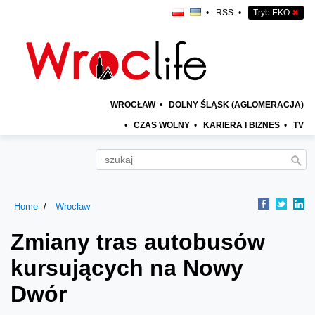
•
RSS
•
Tryb EKO
✖
WROCŁAW
•
DOLNY ŚLĄSK (AGLOMERACJA)
•
CZAS WOLNY
•
KARIERA I BIZNES
•
TV
Home
Wrocław
Zmiany tras autobusów
kursujących na Nowy
Dwór