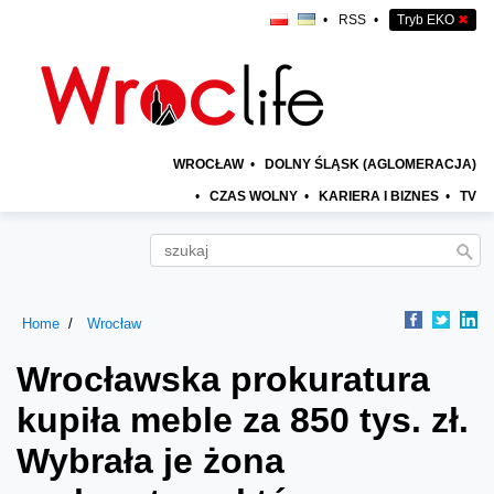
•
RSS
•
Tryb EKO
✖
WROCŁAW
•
DOLNY ŚLĄSK (AGLOMERACJA)
•
CZAS WOLNY
•
KARIERA I BIZNES
•
TV
Home
Wrocław
Wrocławska prokuratura
kupiła meble za 850 tys. zł.
Wybrała je żona