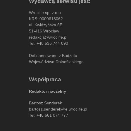
Wydawcą serwisu jest:
Wroclife sp. z o.o.
KRS: 0000613062
ul. Kwidzyńska 6E
51-416 Wrocław
redakcja@wroclife.pl
Tel:
+48 535 744 090
Dofinansowano z Budżetu
Województwa Dolnośląskiego
Współpraca
Redaktor naczelny
Bartosz Senderek
bartosz.senderek@e.wroclife.pl
Tel:
+48 661 074 777