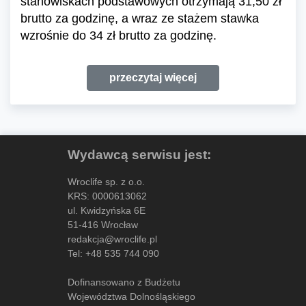
stanowiskach podstawowych otrzymają 31,50 zł
brutto za godzinę, a wraz ze stażem stawka
wzrośnie do 34 zł brutto za godzinę.
przeczytaj więcej
Wydawcą serwisu jest:
Wroclife sp. z o.o.
KRS: 0000613062
ul. Kwidzyńska 6E
51-416 Wrocław
redakcja@wroclife.pl
Tel:
+48 535 744 090
Dofinansowano z Budżetu
Województwa Dolnośląskiego