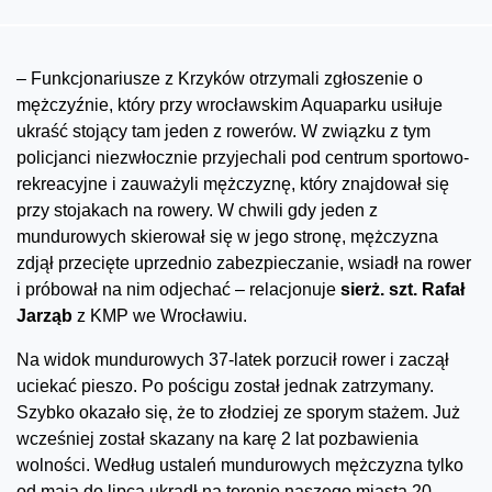
– Funkcjonariusze z Krzyków otrzymali zgłoszenie o
mężczyźnie, który przy wrocławskim Aquaparku usiłuje
ukraść stojący tam jeden z rowerów. W związku z tym
policjanci niezwłocznie przyjechali pod centrum sportowo-
rekreacyjne i zauważyli mężczyznę, który znajdował się
przy stojakach na rowery. W chwili gdy jeden z
mundurowych skierował się w jego stronę, mężczyzna
zdjął przecięte uprzednio zabezpieczanie, wsiadł na rower
i próbował na nim odjechać – relacjonuje
sierż. szt. Rafał
Jarząb
z KMP we Wrocławiu.
Na widok mundurowych 37-latek porzucił rower i zaczął
uciekać pieszo. Po pościgu został jednak zatrzymany.
Szybko okazało się, że to złodziej ze sporym stażem. Już
wcześniej został skazany na karę 2 lat pozbawienia
wolności. Według ustaleń mundurowych mężczyzna tylko
od maja do lipca ukradł na terenie naszego miasta 20