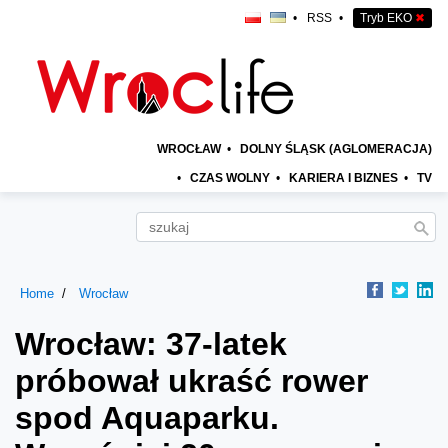
•
RSS
•
Tryb EKO
✖
WROCŁAW
•
DOLNY ŚLĄSK (AGLOMERACJA)
•
CZAS WOLNY
•
KARIERA I BIZNES
•
TV
Home
Wrocław
Wrocław: 37-latek
próbował ukraść rower
spod Aquaparku.