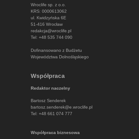
Wroclife sp. z o.o.
KRS: 0000613062
ul. Kwidzyńska 6E
51-416 Wrocław
redakcja@wroclife.pl
Tel:
+48 535 744 090
Dofinansowano z Budżetu
Województwa Dolnośląskiego
Współpraca
Redaktor naczelny
Bartosz Senderek
bartosz.senderek@e.wroclife.pl
Tel:
+48 661 074 777
Współpraca biznesowa