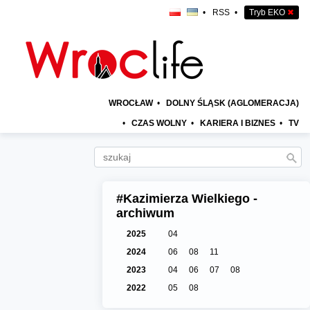
•
RSS
•
Tryb EKO
✖
WROCŁAW
•
DOLNY ŚLĄSK (AGLOMERACJA)
•
CZAS WOLNY
•
KARIERA I BIZNES
•
TV
#Kazimierza Wielkiego -
archiwum
2025
04
2024
06
08
11
2023
04
06
07
08
2022
05
08