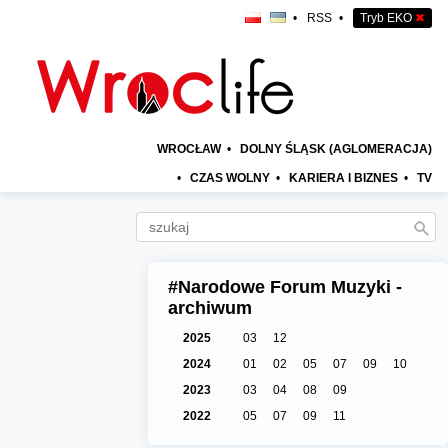
•
RSS
•
Tryb EKO
✖
WROCŁAW
•
DOLNY ŚLĄSK (AGLOMERACJA)
•
CZAS WOLNY
•
KARIERA I BIZNES
•
TV
#Narodowe Forum Muzyki -
archiwum
2025
03
12
2024
01
02
05
07
09
10
2023
03
04
08
09
2022
05
07
09
11