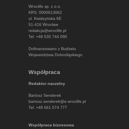
Wroclife sp. z o.o.
KRS: 0000613062
ul. Kwidzyńska 6E
51-416 Wrocław
redakcja@wroclife.pl
Tel:
+48 535 744 090
Dofinansowano z Budżetu
Województwa Dolnośląskiego
Współpraca
Redaktor naczelny
Bartosz Senderek
bartosz.senderek@e.wroclife.pl
Tel:
+48 661 074 777
Współpraca biznesowa