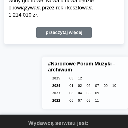
wody gruntowe. Nowa umowa będzie
obowiązywała przez rok i kosztowała
1 214 010 zł.
przeczytaj więcej
#Narodowe Forum Muzyki -
archiwum
2025
03
12
2024
01
02
05
07
09
10
2023
03
04
08
09
2022
05
07
09
11
Wydawcą serwisu jest: